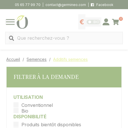
Panneau de gestion des cookies
05 65 77 99 70
contact@germineo.com
Facebook
0
Panier
BIO
Afficher les tarifs
Se connecter
MENU
Recherche
Accueil
Semences
Additifs semences
FILTRER À LA DEMANDE
UTILISATION
Conventionnel
Bio
DISPONIBILITÉ
Produits bientôt disponibles