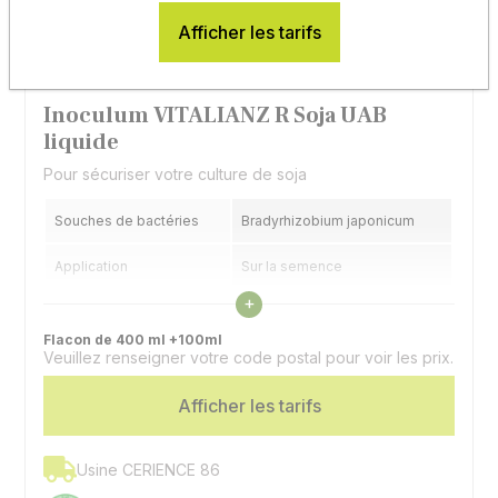
Afficher les tarifs
Inoculum VITALIANZ R Soja UAB
liquide
Pour sécuriser votre culture de soja
Souches de bactéries
Bradyrhizobium japonicum
Application
Sur la semence
Voir les caractéristiques
+
Sachet dose
Une dose par hectare
Flacon de 400 ml +100ml
Veuillez renseigner votre code postal pour voir les prix.
Afficher les tarifs
Usine CERIENCE 86