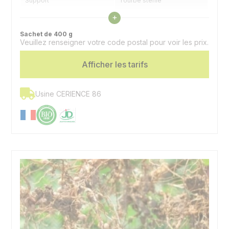
Support
Tourbe stérile
Voir les caractéristiques
+
Application
Sur la semence
Sachet de 400 g
Veuillez renseigner votre code postal pour voir les prix.
Sachet dose
Un sachet par hectare
Afficher les tarifs
Usine CERIENCE 86