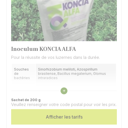
Inoculum KONCIA ALFA
Pour la réussite de vos luzernes dans la durée.
Souches
Sinorhizobium meliloti, Azospirillum
de
brasilense, Bacillus megaterium, Glomus
bactéries
intraradices
Voir les caractéristiques
Support
Tourbe stérile
+
Sachet de 200 g
Application
Sur la semence
Veuillez renseigner votre code postal pour voir les prix.
Sachet
Un sachet par hectare
Afficher les tarifs
dose