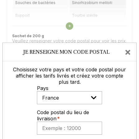
Souches de bactéries
Sinorhizobium meliloti
Support
Tourbe stérile
Voir les caractéristiques
+
Application
Sur la semence
Sachet de 200 g
Veuillez renseigner votre code postal pour voir les prix.
Sachet dose
Un sachet par hectare
×
JE RENSEIGNE MON CODE POSTAL
Afficher les tarifs
Choisissez votre pays et votre code postal pour
Usine CERIENCE 86
afficher les tarifs livrés et créez votre compte
plus tard.
Pays
Code postal du lieu de
livraison