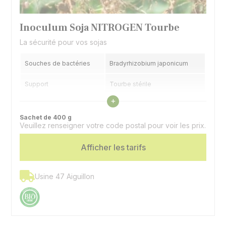
Inoculum Soja NITROGEN Tourbe
La sécurité pour vos sojas
Souches de bactéries
Bradyrhizobium japonicum
Support
Tourbe stérile
Voir les caractéristiques
+
Application
Sur la semence
Sachet de 400 g
Veuillez renseigner votre code postal pour voir les prix.
Sachet dose
Un sachet par hectare
Afficher les tarifs
Usine 47 Aiguillon