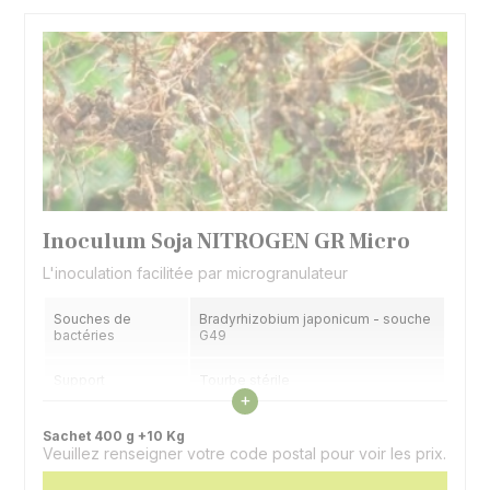
Inoculum Soja NITROGEN GR Micro
L'inoculation facilitée par microgranulateur
Souches de
Bradyrhizobium japonicum - souche
bactéries
G49
Support
Tourbe stérile
Voir les caractéristiques
+
Application
Sur microgranulés d'argile sépiolite
Sachet 400 g +10 Kg
Veuillez renseigner votre code postal pour voir les prix.
Sachet dose
Un sachet par hectare