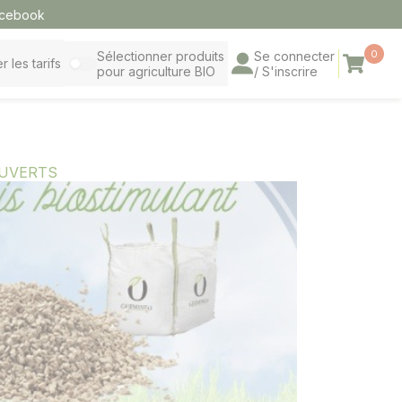
cebook
0
Sélectionner produits
Se connecter
Panier
r les tarifs
pour agriculture BIO
/ S'inscrire
OUVERTS