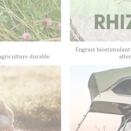
Engrais biostimulant
agriculture durable
alte
4