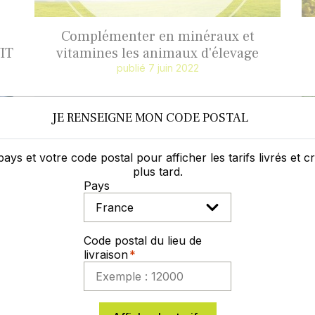
Complémenter en minéraux et
IT
vitamines les animaux d'élevage
publié 7 juin 2022
JE RENSEIGNE MON CODE POSTAL
pays et votre code postal pour afficher les tarifs livrés et 
plus tard.
Pays
Code postal du lieu de
livraison
Engrais azoté : Les avantages de
l'ammonitrate par rapport à l'urée