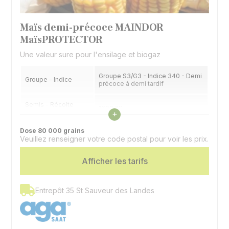
Maïs demi-précoce MAINDOR
MaïsPROTECTOR
Une valeur sure pour l'ensilage et biogaz
Groupe S3/G3 - Indice 340 - Demi
Groupe - Indice
précoce à demi tardif
Semis - Récolte
1600 °C
Voir les caractéristiques
fourrage (32% MS)
+
Dose 80 000 grains
Semis - Récolte
1850 °C
Veuillez renseigner votre code postal pour voir les prix.
grain (32% H2O)
Afficher les tarifs
Type
Hybride simple - Denté
Utilisation
Ensilage, grain, biogaz
Entrepôt 35 St Sauveur des Landes