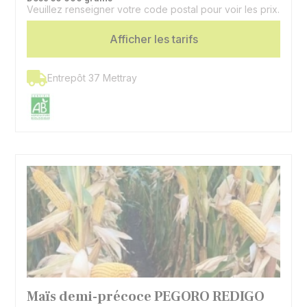
Semis - Récolte grain
1810 - 1860°C
Veuillez renseigner votre code postal pour voir les prix.
(32% H2O)
Afficher les tarifs
Type
Hybride simple - Denté
Utilisation
Ensilage, grain
Entrepôt 37 Mettray
Maïs demi-précoce PEGORO REDIGO