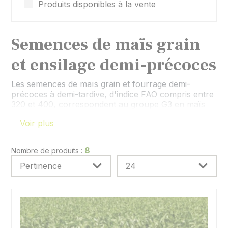
Produits disponibles à la vente
Semences de maïs grain
et ensilage demi-précoces
Les semences de maïs grain et fourrage demi-
précoces à demi-tardive, d'indice FAO compris entre
320 et 400, correspondent au groupe G3 en maïs
grain et S3 en maïs fourrage.
Voir plus
Ces groupes correspondent à un besoin de sommes
de température. Pour ce groupe, cela correspond à
des sommes de température de 1540 à 1640°C pour
8
Nombre de produits :
une maturité fourrage à 32% de MS, et 1740 à
1810°C pour une maturité grain à 35% d'humidité.