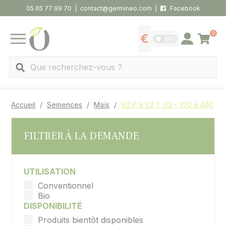
Panneau de gestion des cookies
05 65 77 99 70
contact@germineo.com
Facebook
0
Panier
BIO
Afficher les tarifs
Se connecter
MENU
Recherche
Accueil
Semences
Maïs
1/2 P à 1/2 T G3 - 320 à 400
FILTRER À LA DEMANDE
UTILISATION
Conventionnel
Bio
DISPONIBILITÉ
Produits bientôt disponibles