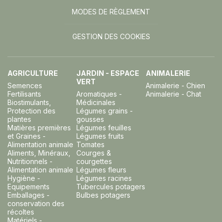
MODES DE RÈGLEMENT
GESTION DES COOKIES
AGRICULTURE
JARDIN - ESPACE
ANIMALERIE
VERT
Semences
Animalerie - Chien
Fertilisants
Aromatiques -
Animalerie - Chat
Biostimulants,
Médicinales
Protection des
Légumes grains -
plantes
gousses
Matières premières
Légumes feuilles
et Graines -
Légumes fruits
Alimentation animale
Tomates
Aliments, Minéraux,
Courges &
Nutritionnels -
courgettes
Alimentation animale
Légumes fleurs
Hygiène -
Légumes racines
Equipements
Tubercules potagers
Emballages -
Bulbes potagers
conservation des
récoltes
Matériels -