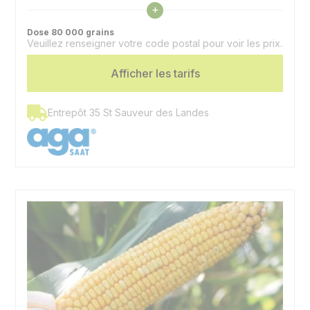
1580 °C
Voir les caractéristiques
fourrage (32% MS)
+
Dose 80 000 grains
Semis - Récolte
1810 °C
Veuillez renseigner votre code postal pour voir les prix.
grain (32% H2O)
Afficher les tarifs
Type
Hybride simple
Utilisation
Ensilage, grain, biogaz
Entrepôt 35 St Sauveur des Landes