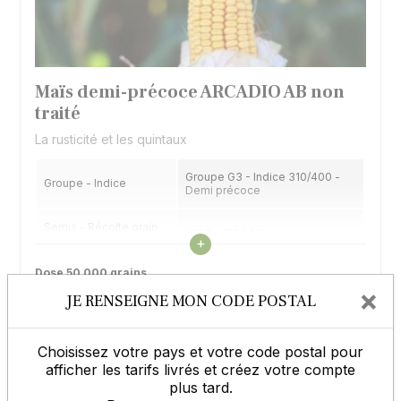
Maïs demi-précoce ARCADIO AB non
traité
La rusticité et les quintaux
Groupe G3 - Indice 310/400 -
Groupe - Indice
Demi précoce
Semis - Récolte grain
1800 - 1850 °C
Voir les caractéristiques
(32% H2O)
+
Dose 50 000 grains
Type
Hybride simple - Denté
Veuillez renseigner votre code postal pour voir les prix.
×
JE RENSEIGNE MON CODE POSTAL
Utilisation
Grain
Afficher les tarifs
Choisissez votre pays et votre code postal pour
afficher les tarifs livrés et créez votre compte
Entrepôt 37 Mettray
plus tard.