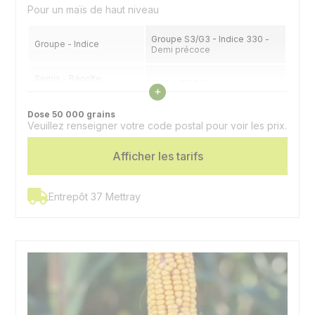
Pour un maïs de haut niveau
Groupe S3/G3 - Indice 330 -
Groupe - Indice
Demi précoce
Semis - Récolte
1540 - 1560°C
Voir les caractéristiques
fourrage (32% MS)
+
Dose 50 000 grains
Semis - Récolte grain
1810 - 1860°C
Veuillez renseigner votre code postal pour voir les prix.
(32% H2O)
Afficher les tarifs
Type
Hybride simple - Denté
Utilisation
Ensilage, grain
Entrepôt 37 Mettray