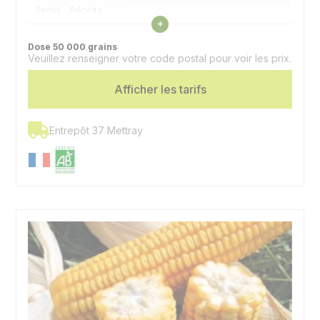
Semis - Récolte
1900 °C
Voir les caractéristiques
grain (32% H2O)
+
Dose 50 000 grains
Type
Hybride simple - Denté
Veuillez renseigner votre code postal pour voir les prix.
Utilisation
Grain
Afficher les tarifs
Entrepôt 37 Mettray