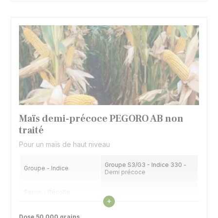
Maïs demi-précoce PEGORO AB non
traité
Pour un maïs de haut niveau
Groupe S3/G3 - Indice 330 -
Groupe - Indice
Demi précoce
Semis - Récolte
1540 - 1560°C
Voir les caractéristiques
fourrage (32% MS)
+
Dose 50 000 grains