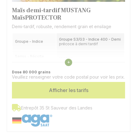
Maïs demi-tardif MUSTANG
MaïsPROTECTOR
Demi-tardif, robuste, rendement grain et ensilage
Groupe S3/G3 - Indice 400 - Demi
Groupe - Indice
précoce à demi tardif
Semis - Récolte
1620 °C
Voir les caractéristiques
fourrage (32% MS)
+
Dose 80 000 grains
Semis - Récolte
1870 °C
Veuillez renseigner votre code postal pour voir les prix.
grain (32% H2O)
Afficher les tarifs
Type
Denté
Utilisation
Ensilage, grain
Entrepôt 35 St Sauveur des Landes