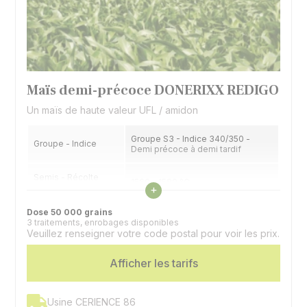
Maïs demi-précoce DONERIXX REDIGO
Un maïs de haute valeur UFL / amidon
Groupe S3 - Indice 340/350 -
Groupe - Indice
Demi précoce à demi tardif
Semis - Récolte
1560 - 1580 °C
Voir les caractéristiques
fourrage (32% MS)
+
Dose 50 000 grains
Type
Hybride trois voies - Denté
3 traitements, enrobages disponibles
Veuillez renseigner votre code postal pour voir les prix.
Utilisation
Ensilage
Afficher les tarifs
Usine CERIENCE 86