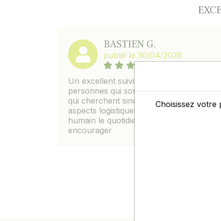
EXCE
BASTIEN G.
publié le 30/04/2026
Un excellent suivi ; On sent des
personnes qui sont proches du terrain e
qui cherchent sincerement à faciliter les
Choisissez votre 
aspects logistiques , elles rendent plus
humain le quotidien moderne. A
encourager