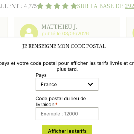
LLENT : 4,7/5
SUR LA BASE DE
292
MATTHIEU J.
publié le 03/06/2026
JE RENSEIGNE MON CODE POSTAL
Equipe très professionnelle ; 4ème
t
commande sur Germineo toujours
impeccable.
pays et votre code postal pour afficher les tarifs livrés et 
plus tard.
Pays
Code postal du lieu de
Laisser un commentaire
Voir les avis
livraison
Afficher les tarifs