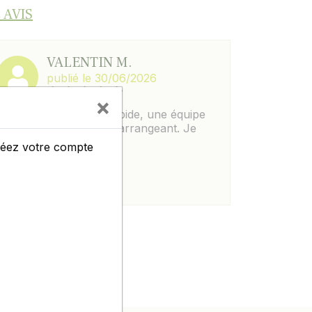
 AVIS
VALENTIN M.
publié le 30/06/2026
×
Parfait, c est simple, rapide, une équipe
au top et toujours très arrangeant. Je
recommande à 100%.
créez votre compte