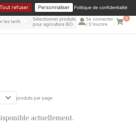
cebook
Tout refuser
Personnaliser
Politique de confidentialité
0
Sélectionner produits
Se connecter
Panier
r les tarifs
pour agriculture BIO
/ S'inscrire
produits par page
 disponible actuellement.