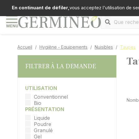
Panneau de gestion des cookies
Téléph
En continuant de défiler,
vous acceptez l'utilisation de se
MENU
Accueil
Hygiène - Equipements
Nuisibles
Taupes
Ta
FILTRER À LA DEMANDE
UTILISATION
Conventionnel
Nombr
Bio
PRÉSENTATION
Liquide
Poudre
Granulé
Gel