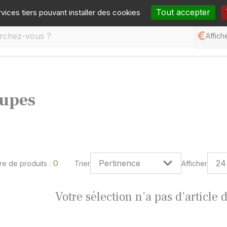
one :
05 65 77 99 70
Mail :
contact@germineo.com
Fa
Tout accepter
rvices tiers pouvant installer des cookies
Affiche
upes
0
e de produits :
Trier
Afficher
Votre sélection n’a pas d’article