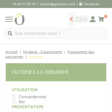
Panneau de gestion des cookies
05 65 77 99 70
contact@germineo.com
Facebook
0
Panier
BIO
Afficher les tarifs
Se connecter
MENU
Recherche
Accueil
Hygiène - Equipements
Equipement des
personnes
Hygiène
FILTRER À LA DEMANDE
UTILISATION
Conventionnel
Bio
PRÉSENTATION