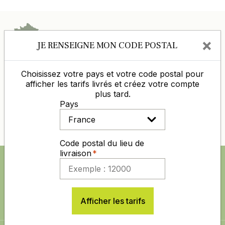
ENTREPRISE 100% FRANÇAISE
×
JE RENSEIGNE MON CODE POSTAL
D’EXPÉRIENCE DANS L’AGRO-
DISTRIBUTION
Choisissez votre pays et votre code postal pour
afficher les tarifs livrés et créez votre compte
DES PRIX COMPÉTITIFS TOUTE L'ANNÉE
plus tard.
Pays
PAIEMENT 100% SÉCURISÉ
Code postal du lieu de
livraison
SUIVEZ NOUS AUSSI SUR
Afficher les tarifs