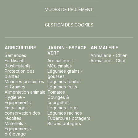
MODES DE RÈGLEMENT
GESTION DES COOKIES
AGRICULTURE
JARDIN - ESPACE
ANIMALERIE
VERT
Semences
Animalerie - Chien
Fertilisants
Aromatiques -
Animalerie - Chat
Biostimulants,
Médicinales
Protection des
Légumes grains -
plantes
gousses
Matières premières
Légumes feuilles
et Graines
Légumes fruits
Alimentation animale
Tomates
Hygiène -
Courges &
Equipements
courgettes
Emballages -
Légumes fleurs
conservation des
Légumes racines
récoltes
Tubercules potagers
Matériels -
Bulbes potagers
Equipements
d'élevage