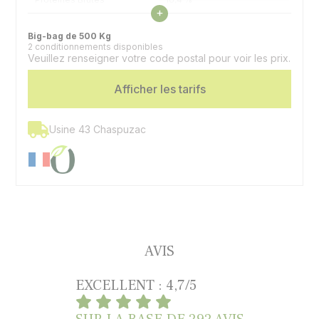
Voir les caractéristiques
+
Matières Grasses
3,59 %
Big-bag de 500 Kg
2 conditionnements disponibles
Veuillez renseigner votre code postal pour voir les prix.
Cellulose Brute
14,07 %
Afficher les tarifs
Oligo-éléments et
Supplémentation
vitamines
Espèces
Bovins | Caprins | Ovins
Usine 43 Chaspuzac
AVIS
EXCELLENT : 4,7/5