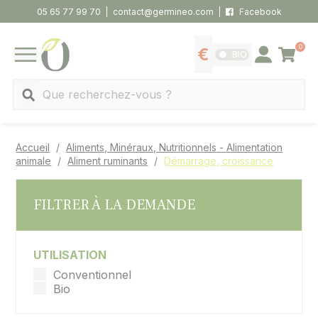
Panneau de gestion des cookies
05 65 77 99 70
contact@germineo.com
Facebook
0
Panier
BIO
Afficher les tarifs
Se connecter
MENU
Recherche
Accueil
Aliments, Minéraux, Nutritionnels - Alimentation
animale
Aliment ruminants
Démarrage, croissance
FILTRER À LA DEMANDE
UTILISATION
Conventionnel
Bio