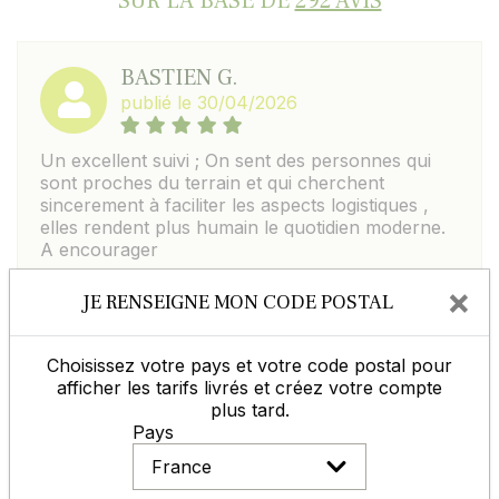
SUR LA BASE DE
292 AVIS
BASTIEN G.
publié le 30/04/2026
Un excellent suivi ; On sent des personnes qui
sont proches du terrain et qui cherchent
sincerement à faciliter les aspects logistiques ,
elles rendent plus humain le quotidien moderne.
A encourager
×
JE RENSEIGNE MON CODE POSTAL
MATTHIEU J.
Choisissez votre pays et votre code postal pour
publié le 03/06/2026
afficher les tarifs livrés et créez votre compte
plus tard.
Equipe très professionnelle ; 4ème commande
Pays
sur Germineo toujours impeccable.