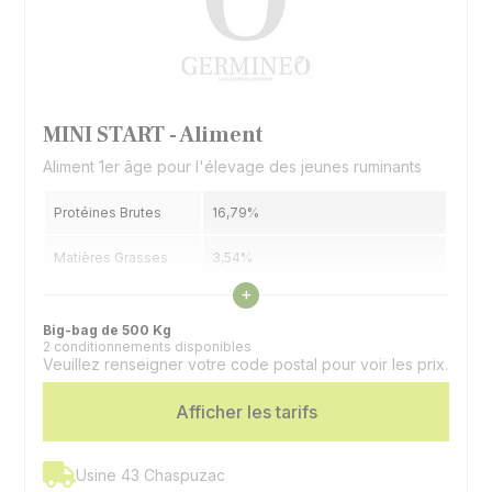
MINI START - Aliment
Aliment 1er âge pour l'élevage des jeunes ruminants
Protéines Brutes
16,79%
Matières Grasses
3,54%
Voir les caractéristiques
+
Cellulose Brute
9,07%
Big-bag de 500 Kg
2 conditionnements disponibles
Supplémentation
Oligo-éléments et vitamines
Veuillez renseigner votre code postal pour voir les prix.
Espèces
Bovins | Caprins
Afficher les tarifs
Usine 43 Chaspuzac