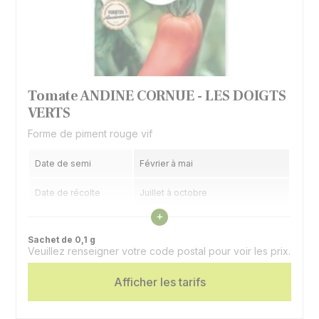
Tomate ANDINE CORNUE - LES DOIGTS
VERTS
Forme de piment rouge vif
Date de semi
Février à mai
Date de récolte
Juillet à octobre
Voir les caractéristiques
+
Spécificité
Fruit en forme de piment
Sachet de 0,1 g
Veuillez renseigner votre code postal pour voir les prix.
Intérêt
Chair sans pépin
Afficher les tarifs