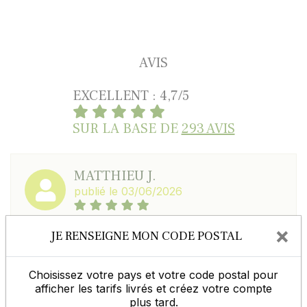
AVIS
EXCELLENT : 4,7/5
SUR LA BASE DE
293 AVIS
MATTHIEU J.
publié le 03/06/2026
Equipe très professionnelle ; 4ème commande
×
JE RENSEIGNE MON CODE POSTAL
sur Germineo toujours impeccable.
Choisissez votre pays et votre code postal pour
afficher les tarifs livrés et créez votre compte
VALENTIN M.
plus tard.