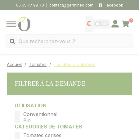
Panneau de gestion des cookies
05 65 77 99 70
contact@germineo.com
Facebook
0
Panier
BIO
Afficher les tarifs
Se connecter
MENU
Recherche
Accueil
Tomates
Tomates d'autrefois
FILTRER À LA DEMANDE
UTILISATION
Conventionnel
Bio
CATÉGORIES DE TOMATES
Tomates cerises