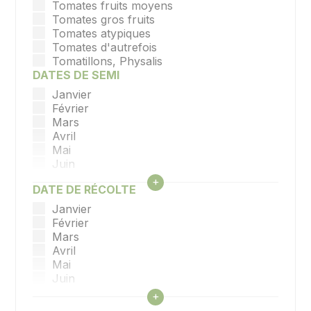
Tomates fruits moyens
Tomates gros fruits
Tomates atypiques
Tomates d'autrefois
Tomatillons, Physalis
DATES DE SEMI
Janvier
Février
Mars
Avril
Mai
Juin
Juillet
Afficher tous les filtres
+
DATE DE RÉCOLTE
Aout
Septembre
Janvier
Octobre
Février
Novembre
Mars
Décembre
Avril
Mai
Juin
Juillet
Afficher tous les filtres
+
Aout