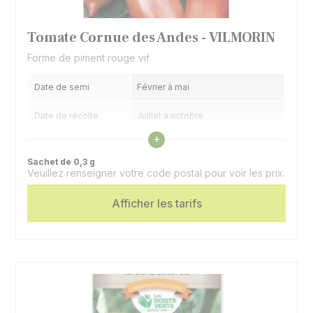
Tomate Cornue des Andes - VILMORIN
Forme de piment rouge vif
Date de semi
Février à mai
Date de récolte
Juillet à octobre
Voir les caractéristiques
+
Spécificité
Fruit en forme de piment
Sachet de 0,3 g
Veuillez renseigner votre code postal pour voir les prix.
Intérêt
Chair sans pépin
Afficher les tarifs