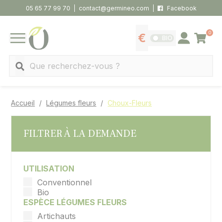
Panneau de gestion des cookies
05 65 77 99 70
contact@germineo.com
Facebook
0
Panier
BIO
Afficher les tarifs
Se connecter
MENU
Recherche
Accueil
Légumes fleurs
Choux-Fleurs
FILTRER À LA DEMANDE
UTILISATION
Conventionnel
Bio
ESPÈCE LÉGUMES FLEURS
Artichauts