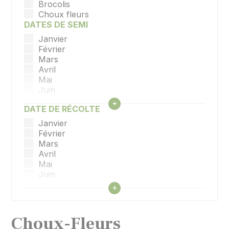
Brocolis
Choux fleurs
DATES DE SEMI
Janvier
Février
Mars
Avril
Mai
Juin
Juillet
Afficher tous les filtres
+
DATE DE RÉCOLTE
Aout
Septembre
Janvier
Octobre
Février
Novembre
Mars
Décembre
Avril
Mai
Juin
Juillet
Afficher tous les filtres
+
Aout
Septembre
Octobre
Choux-Fleurs
Novembre