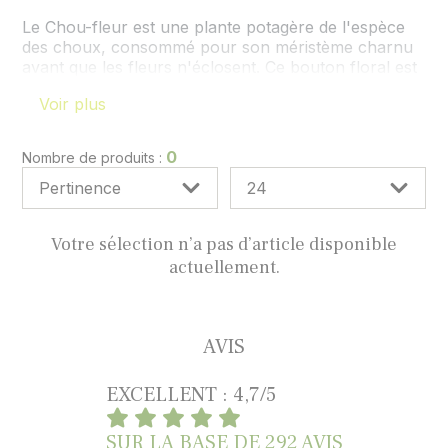
Décembre
Le Chou-fleur est une plante potagère de l'espèce
des choux, consommé pour son méristème charnu
avant que les fleurs n'éclosent. Ce bouton floral est
généralement blanc mais des variétés jaunes,
Voir plus
violettes, ou vertes apparaissent.
0
Nombre de produits :
Votre sélection n’a pas d’article disponible
actuellement.
AVIS
EXCELLENT : 4,7/5
SUR LA BASE DE
292 AVIS