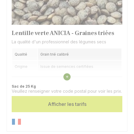
Lentille verte ANICIA - Graines triées
La qualité d'un professionnel des légumes secs
Qualité
Grain trié calibré
Origine
Issue de semences certifiées
Voir les caractéristiques
+
Sac de 25 Kg
Veuillez renseigner votre code postal pour voir les prix.
Afficher les tarifs