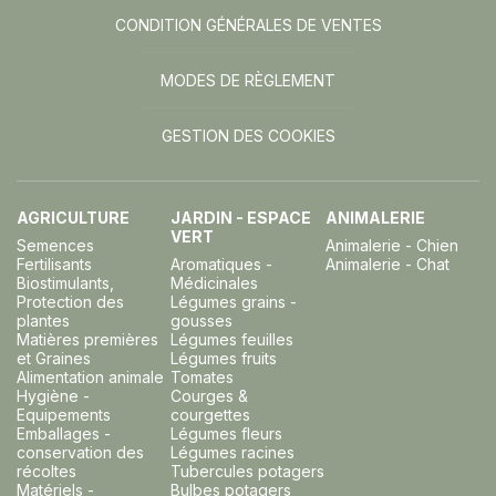
CONDITION GÉNÉRALES DE VENTES
MODES DE RÈGLEMENT
GESTION DES COOKIES
AGRICULTURE
JARDIN - ESPACE
ANIMALERIE
VERT
Semences
Animalerie - Chien
Fertilisants
Aromatiques -
Animalerie - Chat
Biostimulants,
Médicinales
Protection des
Légumes grains -
plantes
gousses
Matières premières
Légumes feuilles
et Graines
Légumes fruits
Alimentation animale
Tomates
Hygiène -
Courges &
Equipements
courgettes
Emballages -
Légumes fleurs
conservation des
Légumes racines
récoltes
Tubercules potagers
Matériels -
Bulbes potagers