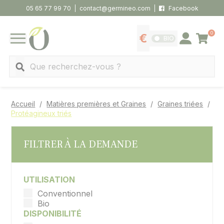
Panneau de gestion des cookies
05 65 77 99 70
contact@germineo.com
Facebook
0
Panier
BIO
Afficher les tarifs
Se connecter
MENU
Recherche
Accueil
Matières premières et Graines
Graines triées
Protéagineux triés
FILTRER À LA DEMANDE
UTILISATION
Conventionnel
Bio
DISPONIBILITÉ