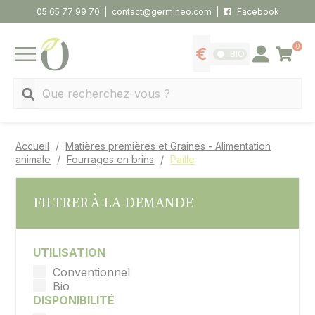
Panneau de gestion des cookies
05 65 77 99 70
contact@germineo.com
Facebook
0
Panier
BIO
Afficher les tarifs
Se connecter
MENU
Recherche
Accueil
Matières premières et Graines - Alimentation
animale
Fourrages en brins
Paille
FILTRER À LA DEMANDE
UTILISATION
Conventionnel
Bio
DISPONIBILITÉ