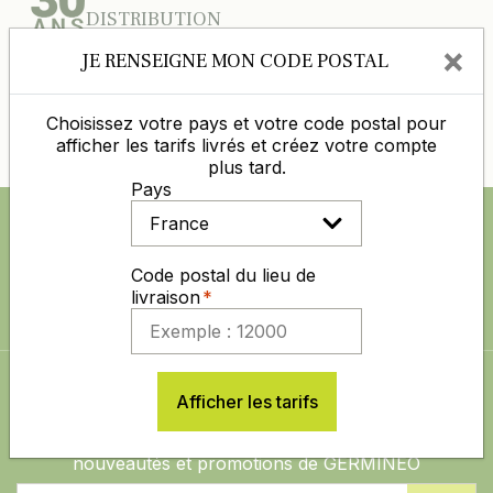
DISTRIBUTION
×
JE RENSEIGNE MON CODE POSTAL
DES PRIX COMPÉTITIFS TOUTE L'ANNÉE
Choisissez votre pays et votre code postal pour
PAIEMENT 100% SÉCURISÉ
afficher les tarifs livrés et créez votre compte
plus tard.
Pays
SUIVEZ NOUS AUSSI SUR
Code postal du lieu de
livraison
ABONNEZ-VOUS À LA NEWSLETTER
Afficher les tarifs
Restez informé sur les dernières actualités,
nouveautés et promotions de GERMINEO