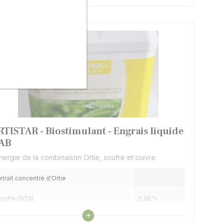
RTISTAR - Biostimulant - Engrais liquide
AB
nergie de la combinaison Ortie, soufre et cuivre
xtrait concentré d'Ortie
oufre (SO3)
3,36 %
Voir les caractéristiques
+
uivre
3 %