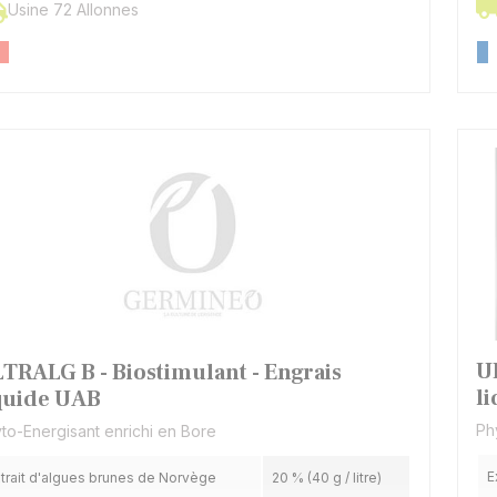
Usine 72 Allonnes
U
TRALG B - Biostimulant - Engrais
l
quide UAB
Ph
to-Energisant enrichi en Bore
E
trait d'algues brunes de Norvège
20 % (40 g / litre)