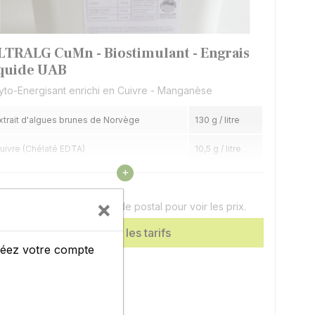
LTRALG CuMn - Biostimulant - Engrais
iquide UAB
yto-Energisant enrichi en Cuivre - Manganèse
xtrait d'algues brunes de Norvège
130 g / litre
uivre (Chélaté EDTA)
10,5 g / litre
Voir les caractéristiques
+
anganèse (Chélaté EDTA)
17,5 g / litre
on de 10 litres
×
uillez renseigner votre code postal pour voir les prix.
zote
14 g / litre
Afficher les tarifs
créez votre compte
Usine 72 Allonnes