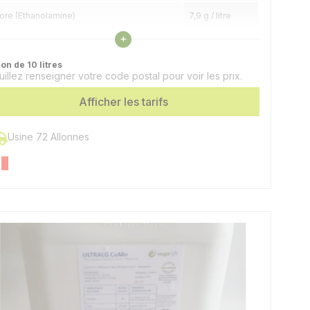
ore (Ethanolamine)
7,9 g / litre
Voir les caractéristiques
+
agnésium (MgO)
4 g / litre
on de 10 litres
er (Chélate EDTA)
3,2 g / litre
uillez renseigner votre code postal pour voir les prix.
Afficher les tarifs
anganèse (Chélaté EDTA)
3,2 g / litre
uivre (Chélaté EDTA)
1,2 g / litre
Usine 72 Allonnes
inc (Chélate EDTA)
1,2 g / litre
olybdène
0,08 g / litre