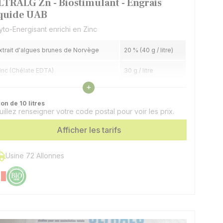
LTRALG Zn - Biostimulant - Engrais
iquide UAB
yto-Energisant enrichi en Zinc
xtrait d'algues brunes de Norvège
20 % (40 g / litre)
inc (Chélate EDTA)
30 g / litre
Voir les caractéristiques
+
on de 10 litres
uillez renseigner votre code postal pour voir les prix.
Afficher les tarifs
Usine 72 Allonnes