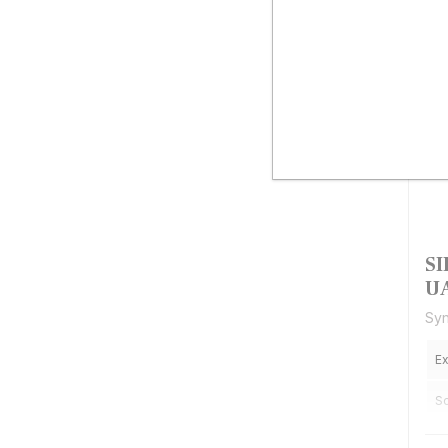
SI
U
Syn
Ex
So
Cu