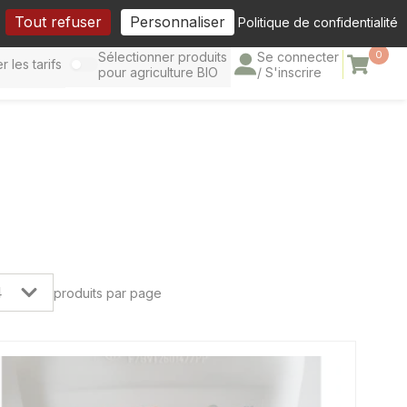
cebook
Tout refuser
Personnaliser
Politique de confidentialité
0
Sélectionner produits
Se connecter
Panier
r les tarifs
pour agriculture BIO
/ S'inscrire
produits par page