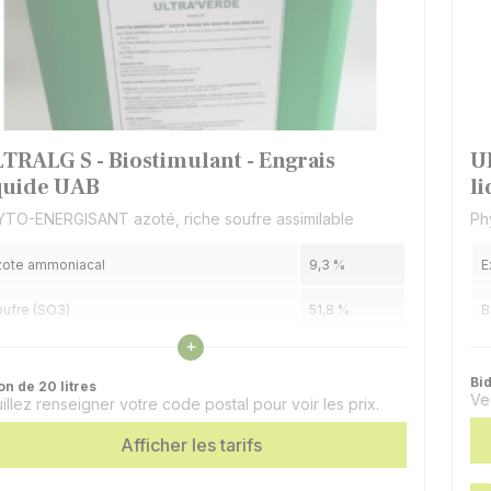
TRALG S - Biostimulant - Engrais
U
quide UAB
l
TO-ENERGISANT azoté, riche soufre assimilable
Ph
zote ammoniacal
9,3 %
E
ufre (SO3)
51,8 %
B
Voir les caractéristiques
+
trait d'algues ULTRALG
5 %
M
Bid
on de 20 litres
Ve
illez renseigner votre code postal pour voir les prix.
Afficher les tarifs