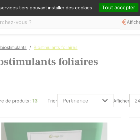
one :
05 65 77 99 70
Mail :
contact@germineo.com
Fa
Tout accepter
 services tiers pouvant installer des cookies
Affiche
 biostimulants
Biostimulants foliaires
ostimulants foliaires
13
e de produits :
Trier
Afficher