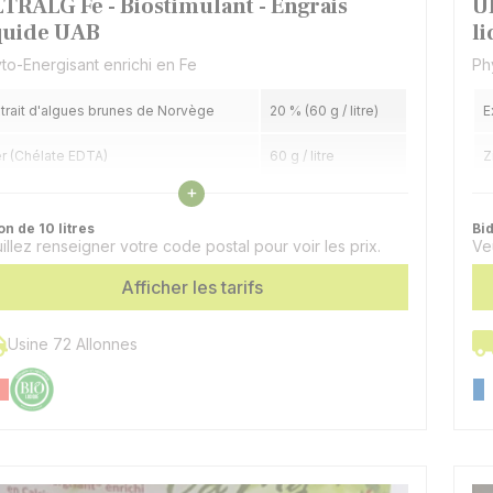
TRALG Fe - Biostimulant - Engrais
U
quide UAB
l
to-Energisant enrichi en Fe
Ph
trait d'algues brunes de Norvège
20 % (60 g / litre)
E
r (Chélate EDTA)
60 g / litre
Z
Voir les caractéristiques
+
on de 10 litres
Bid
illez renseigner votre code postal pour voir les prix.
Ve
Afficher les tarifs
Usine 72 Allonnes