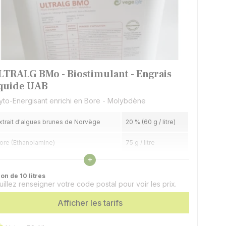
LTRALG BMo - Biostimulant - Engrais
iquide UAB
yto-Energisant enrichi en Bore - Molybdène
xtrait d'algues brunes de Norvège
20 % (60 g / litre)
ore (Ethanolamine)
75 g / litre
Voir les caractéristiques
+
olybdène
7,5 g / litre
on de 10 litres
uillez renseigner votre code postal pour voir les prix.
Afficher les tarifs