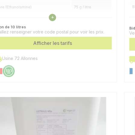
B
re (Ethanolamine)
75 g / litre
Voir les caractéristiques
+
M
on de 10 litres
Bid
illez renseigner votre code postal pour voir les prix.
F
Ve
Afficher les tarifs
M
C
Usine 72 Allonnes
Z
M