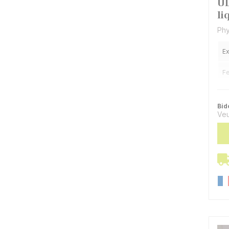
UL
li
Phy
Ex
Fe
Bid
Veu