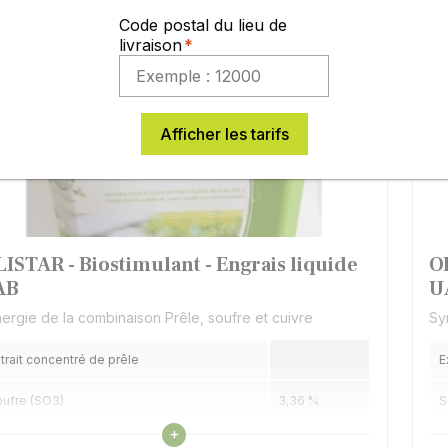
Code postal du lieu de
livraison
Afficher les tarifs
LISTAR - Biostimulant - Engrais liquide
O
AB
U
ergie de la combinaison Prêle, soufre et cuivre
Sy
trait concentré de prêle
E
ufre (SO3)
3,36 %
S
Voir les caractéristiques
+
ivre
3 %
C