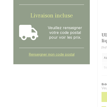
Livraison incluse
Veuillez renseigner
votre code postal
UL
pour voir les prix.
li
PHY
Renseigner mon code postal
A
So
Ex
Bid
Veu