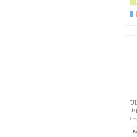
UL
li
Phy
Ex