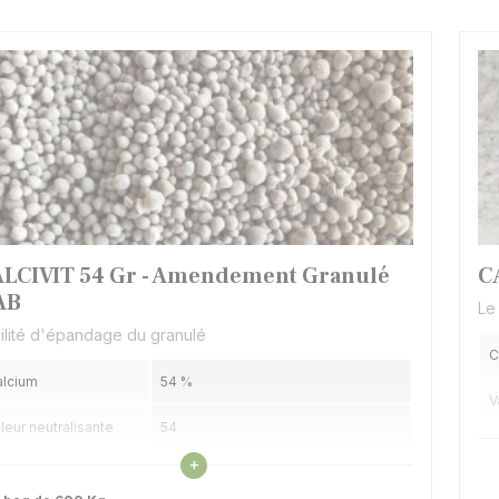
LCIVIT 54 Gr - Amendement Granulé
C
AB
Le
ilité d'épandage du granulé
C
alcium
54 %
V
leur neutralisante
54
I
Voir les caractéristiques
+
inesse
80 % à 63 µ (avant granulation)
F