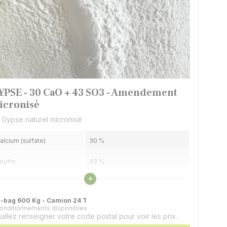
YPSE - 30 CaO + 43 SO3 - Amendement
icronisé
 Gypse naturel micronisé
alcium (sulfate)
30 %
oufre
43 %
Voir les caractéristiques
+
résentation
Micronisé (poudre)
g-bag 600 Kg - Camion 24 T
conditionnements disponibles
uillez renseigner votre code postal pour voir les prix.