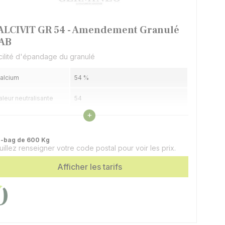
ALCIVIT GR 54 - Amendement Granulé
AB
cilité d'épandage du granulé
alcium
54 %
aleur neutralisante
54
Voir les caractéristiques
+
inesse
80 % à 90 µ (avant granulation)
onditionnement
Big-bag de 600 Kg
g-bag de 600 Kg
uillez renseigner votre code postal pour voir les prix.
Afficher les tarifs