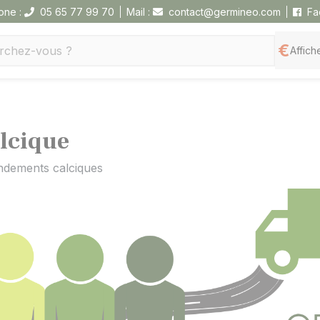
one :
05 65 77 99 70
Mail :
contact@germineo.com
Fa
Affiche
lcique
dements calciques