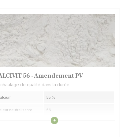
ALCIVIT 56 - Amendement PV
 chaulage de qualité dans la durée
alcium
55 %
aleur neutralisante
56
Voir les caractéristiques
+
PA
100
inesse
80 % à 80 µ