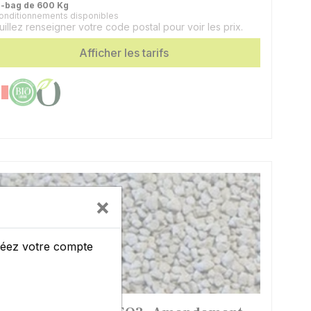
g-bag de 600 Kg
onditionnements disponibles
onditionnement
Big-bag de 600 Kg | 1000 Kg
uillez renseigner votre code postal pour voir les prix.
Afficher les tarifs
×
créez votre compte