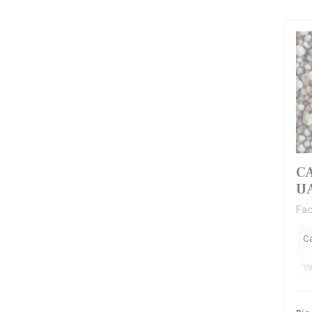
CA
U
Fac
C
Va
F