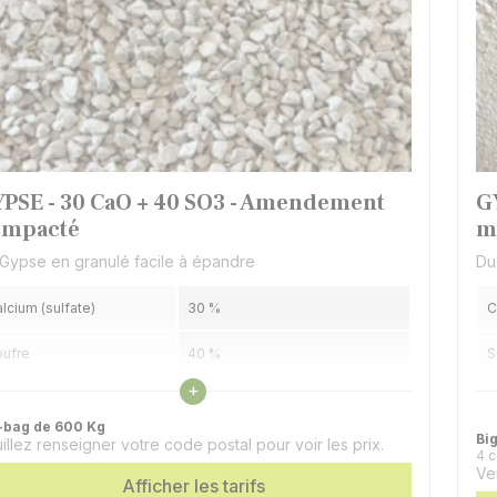
PSE - 30 CaO + 40 SO3 - Amendement
G
ompacté
m
Gypse en granulé facile à épandre
Du
lcium (sulfate)
30 %
C
oufre
40 %
S
Voir les caractéristiques
+
ésentation
Granulé (compacté)
P
-bag de 600 Kg
Bi
illez renseigner votre code postal pour voir les prix.
4 
Ve
Afficher les tarifs