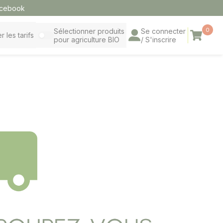
cebook
0
Sélectionner produits
Se connecter
Panier
r les tarifs
pour agriculture BIO
/ S'inscrire