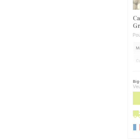
Ca
Gr
Pou
M
C
Va
Big
Veu