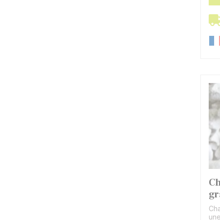
Ch
gr
Cha
une