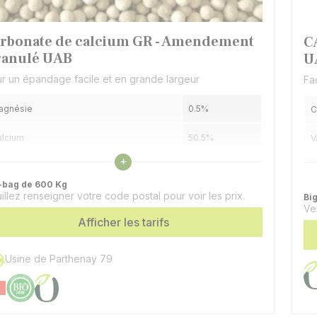
rbonate de calcium GR - Amendement
C
anulé UAB
U
r un épandage facile et en grande largeur
Fa
agnésie
0.5%
C
alcium
50.5%
V
Voir les caractéristiques
+
leur neutralisante
51%
F
-bag de 600 Kg
illez renseigner votre code postal pour voir les prix.
C
Bi
Ve
Afficher les tarifs
Usine de Parthenay 79