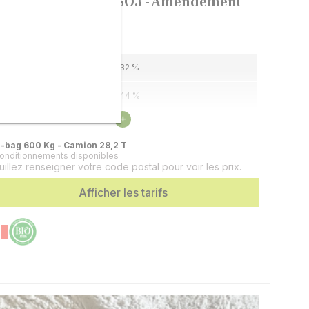
YPSE - 32 CaO + 44 SO3 - Amendement
ompacté
 Gypse facile à épandre
alcium (sulfate)
32 %
oufre
44 %
Voir les caractéristiques
+
résentation
Granulé (compacté)
g-bag 600 Kg - Camion 28,2 T
conditionnements disponibles
uillez renseigner votre code postal pour voir les prix.
Afficher les tarifs