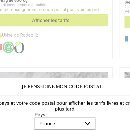
-bag de 600 Kg
Bi
onditionnements disponibles
A
105
2 c
illez renseigner votre code postal pour voir les prix.
C
Ve
Afficher les tarifs
Usine de Rodez 12
JE RENSEIGNE MON CODE POSTAL
pays et votre code postal pour afficher les tarifs livrés et 
plus tard.
Pays