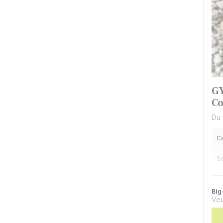
GY
C
Du 
Ca
S
Pr
Big
Veu