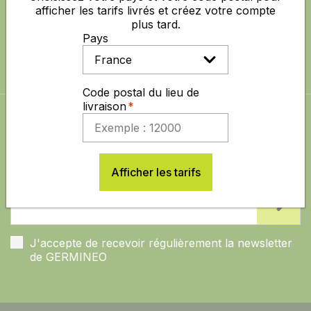
afficher les tarifs livrés et créez votre compte
SUIVEZ NOUS AUSSI SUR
plus tard.
Pays
Code postal du lieu de
livraison
ABONNEZ-VOUS À LA NEWSLETTER
Restez informé sur les dernières actualités,
nouveautés et promotions de GERMINEO
Afficher les tarifs
J'accepte de recevoir régulièrement la newsletter
de GERMINEO