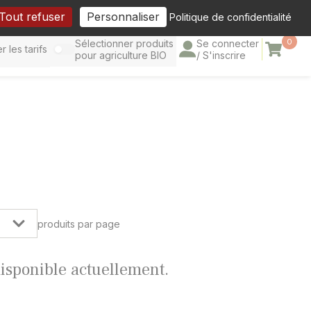
cebook
Tout refuser
Personnaliser
Politique de confidentialité
0
Sélectionner produits
Se connecter
Panier
r les tarifs
pour agriculture BIO
/ S'inscrire
produits par page
 disponible actuellement.