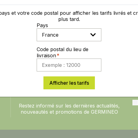
Laisser un commentaire
Voir les avis
pays et votre code postal pour afficher les tarifs livrés et 
plus tard.
Pays
XPÉRIENCE DANS
DES PRIX COMPÉ
Code postal du lieu de
GRO-DISTRIBUTION
TOUTE L'ANNÉE
livraison
Afficher les tarifs
ABONNEZ-VOUS À LA
NEWSLETTER
Restez informé sur les dernières actualités,
nouveautés et promotions de GERMINEO