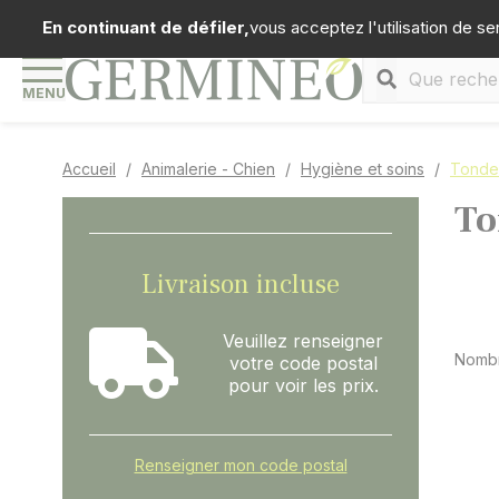
Panneau de gestion des cookies
Téléph
En continuant de défiler,
vous acceptez l'utilisation de se
MENU
Accueil
Animalerie - Chien
Hygiène et soins
Tonde
To
Livraison incluse
Veuillez renseigner
Nombr
votre code postal
pour voir les prix.
Renseigner mon code postal