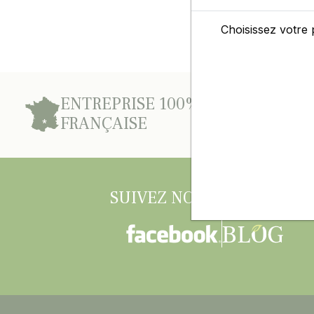
Choisissez votre 
ENTREPRISE 100%
D’E
FRANÇAISE
L’A
SUIVEZ NOUS AUSSI SUR