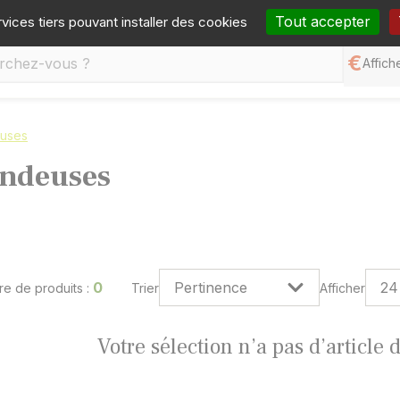
one :
05 65 77 99 70
Mail :
contact@germineo.com
Fa
Tout accepter
rvices tiers pouvant installer des cookies
Affiche
uses
ndeuses
0
e de produits :
Trier
Afficher
Votre sélection n’a pas d’article