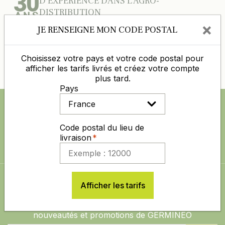
D’EXPÉRIENCE DANS L’AGRO-
DISTRIBUTION
×
JE RENSEIGNE MON CODE POSTAL
DES PRIX COMPÉTITIFS TOUTE L'ANNÉE
Choisissez votre pays et votre code postal pour
PAIEMENT 100% SÉCURISÉ
afficher les tarifs livrés et créez votre compte
plus tard.
Pays
SUIVEZ NOUS AUSSI SUR
Code postal du lieu de
livraison
ABONNEZ-VOUS À LA NEWSLETTER
Afficher les tarifs
Restez informé sur les dernières actualités,
nouveautés et promotions de GERMINEO