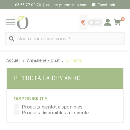
Panneau de gestion des cookies
05 65 77 99 70
contact@germineo.com
Facebook
0
Panier
BIO
Afficher les tarifs
Se connecter
MENU
Recherche
Accueil
Animalerie - Chat
Aliments
FILTRER À LA DEMANDE
DISPONIBILITÉ
Produits bientôt disponibles
Produits disponibles à la vente