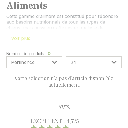
Aliments
Cette gamme d'aliment est constitué pour répondre
aux besoins nutritionnels de tous les types de
chiens, mais aussi aux affinités en matière de
présentations avec des croquettes, des pâtées,…
Voir plus
Notre gamme s'étend aux aliments diététiques et
spécifiquement aux différents profils de chiens ou de
pathologies (soucis gastro-intestinaux, intolérance,
0
Nombre de produits :
diabète, obésité,...).
Votre sélection n’a pas d’article disponible
actuellement.
AVIS
EXCELLENT : 4,7/5