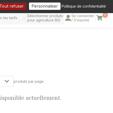
cebook
Tout refuser
Personnaliser
Politique de confidentialité
0
Sélectionner produits
Se connecter
Panier
r les tarifs
pour agriculture BIO
/ S'inscrire
produits par page
 disponible actuellement.