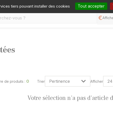
one :
05 65 77 99 70
Mail :
contact@germineo.com
Fa
Tout accepter
rvices tiers pouvant installer des cookies
Affiche
tées
0
e de produits :
Trier
Afficher
Votre sélection n’a pas d’article