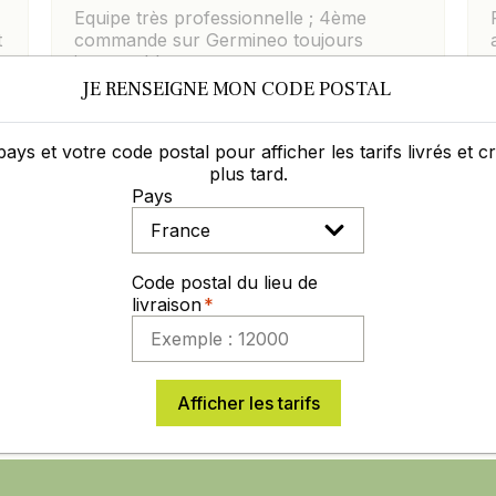
Equipe très professionnelle ; 4ème
t
commande sur Germineo toujours
impeccable.
JE RENSEIGNE MON CODE POSTAL
pays et votre code postal pour afficher les tarifs livrés et 
plus tard.
Pays
Laisser un commentaire
Voir les avis
Code postal du lieu de
livraison
XPÉRIENCE DANS
DES PRIX COMPÉ
GRO-DISTRIBUTION
TOUTE L'ANNÉE
Afficher les tarifs