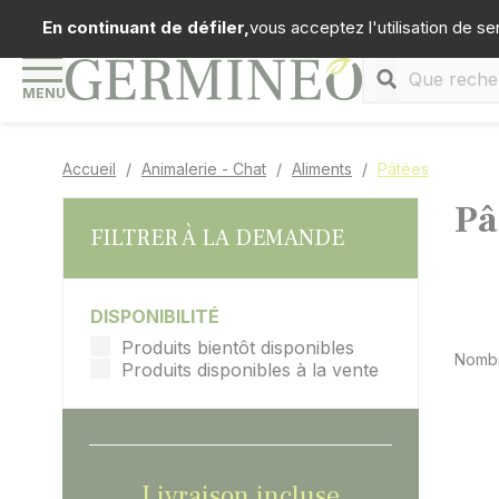
Panneau de gestion des cookies
Téléph
En continuant de défiler,
vous acceptez l'utilisation de se
MENU
Accueil
Animalerie - Chat
Aliments
Pâtées
Pâ
FILTRER À LA DEMANDE
DISPONIBILITÉ
Produits bientôt disponibles
Nombr
Produits disponibles à la vente
Livraison incluse