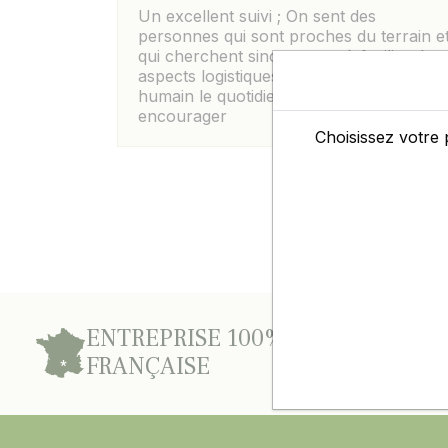
Un excellent suivi ; On sent des
personnes qui sont proches du terrain e
qui cherchent sincerement à faciliter les
aspects logistiques , elles rendent plus
humain le quotidien moderne. A
encourager
Choisissez votre 
ENTREPRISE 100%
D’E
FRANÇAISE
L’A