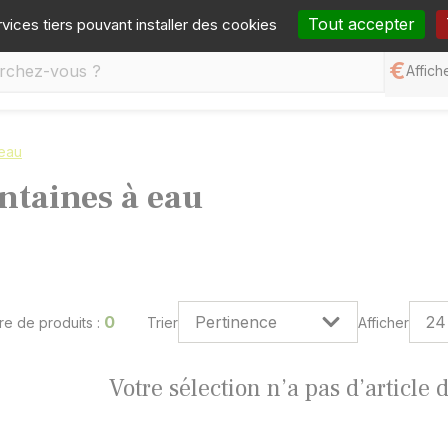
one :
05 65 77 99 70
Mail :
contact@germineo.com
Fa
Tout accepter
rvices tiers pouvant installer des cookies
Affiche
 eau
ntaines à eau
0
e de produits :
Trier
Afficher
Votre sélection n’a pas d’article