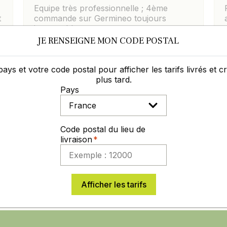
Equipe très professionnelle ; 4ème
t
commande sur Germineo toujours
impeccable.
JE RENSEIGNE MON CODE POSTAL
pays et votre code postal pour afficher les tarifs livrés et 
plus tard.
Pays
Laisser un commentaire
Voir les avis
Code postal du lieu de
livraison
XPÉRIENCE DANS
DES PRIX COMPÉ
GRO-DISTRIBUTION
TOUTE L'ANNÉE
Afficher les tarifs