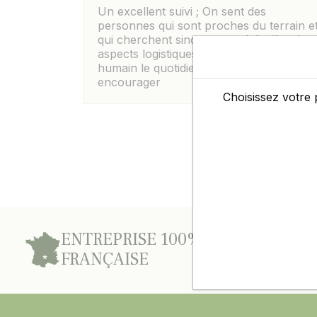
Un excellent suivi ; On sent des
personnes qui sont proches du terrain e
qui cherchent sincerement à faciliter les
aspects logistiques , elles rendent plus
humain le quotidien moderne. A
encourager
Choisissez votre 
ENTREPRISE 100%
D’E
FRANÇAISE
L’A