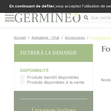
Panneau de gestion des cookies
Téléph
En continuant de défiler,
vous acceptez l'utilisation de se
MENU
Accueil
Animalerie - Chat
Accessoires
Fontaines à
Fo
FILTRER À LA DEMANDE
DISPONIBILITÉ
Produits bientôt disponibles
Nombr
Produits disponibles à la vente
Livraison incluse