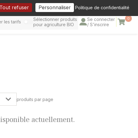
cebook
Tout refuser
Personnaliser
Politique de confidentialité
0
Sélectionner produits
Se connecter
Panier
r les tarifs
pour agriculture BIO
/ S'inscrire
produits par page
 disponible actuellement.