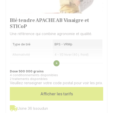
Blé tendre APACHE AB Vinaigre et
STICoP
Une référence qui combine agronomie et qualité.
Type de blé
BPS - VRMp
Alternativité
4 - 1/2 hiver (40 j. froid)
Voir les caractéristiques
+
Précocité épiaison
7 - Précoce
Dose 500 000 grains
4 conditionnements disponibles
2 traitements disponibles
Veuillez renseigner votre code postal pour voir les prix.
Afficher les tarifs
Usine 36 Issoudun