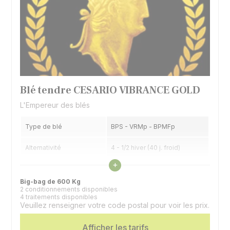
Blé tendre CESARIO VIBRANCE GOLD
L'Empereur des blés
Type de blé
BPS - VRMp - BPMFp
Alternativité
4 - 1/2 hiver (40 j. froid)
Voir les caractéristiques
+
Précocité épiaison
7 - Précoce
Big-bag de 600 Kg
2 conditionnements disponibles
4 traitements disponibles
Veuillez renseigner votre code postal pour voir les prix.
Afficher les tarifs