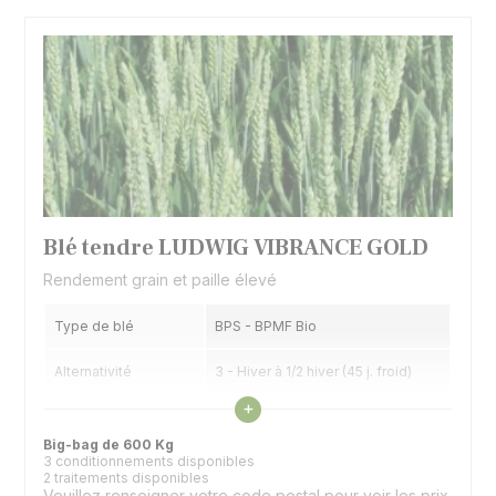
Blé tendre LUDWIG VIBRANCE GOLD
Rendement grain et paille élevé
Type de blé
BPS - BPMF Bio
Alternativité
3 - Hiver à 1/2 hiver (45 j. froid)
Voir les caractéristiques
+
Précocité épiaison
5,5 - 1/2 tardif
Big-bag de 600 Kg
3 conditionnements disponibles
2 traitements disponibles
Veuillez renseigner votre code postal pour voir les prix.