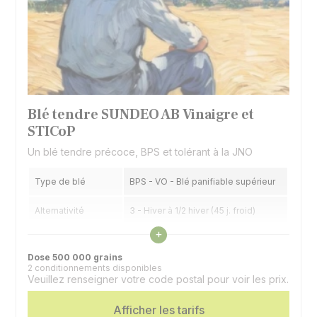
Blé tendre SUNDEO AB Vinaigre et
STICoP
Un blé tendre précoce, BPS et tolérant à la JNO
Type de blé
BPS - VO - Blé panifiable supérieur
Alternativité
3 - Hiver à 1/2 hiver (45 j. froid)
Voir les caractéristiques
+
Précocité épiaison
7 - Précoce
Dose 500 000 grains
2 conditionnements disponibles
Veuillez renseigner votre code postal pour voir les prix.
Afficher les tarifs