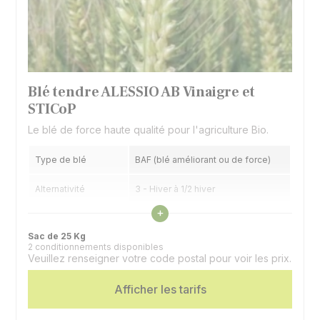
Blé tendre ALESSIO AB Vinaigre et
STICoP
Le blé de force haute qualité pour l'agriculture Bio.
Type de blé
BAF (blé améliorant ou de force)
Alternativité
3 - Hiver à 1/2 hiver
Voir les caractéristiques
+
Précocité épiaison
6 - 1/2 tardif à 1/2 précoce
Sac de 25 Kg
2 conditionnements disponibles
Veuillez renseigner votre code postal pour voir les prix.
Afficher les tarifs