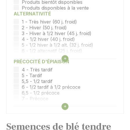
Produits bientôt disponibles
Produits disponibles à la vente
ALTERNATIVITÉ
1 - Très hiver (60 j. froid)
2 - Hiver (50 j. froid)
3 - Hiver à 1/2 hiver (45 j. froid)
4 - 1/2 hiver (40 j. froid)
5 - 1/2 hiver à 1/2 alt. (32 j. froid)
6 - 1/2 alternatif (25 j. froid)
7 - Alternatif (15 j. froid)
Afficher tous les filtres
+
PRÉCOCITÉ D'ÉPIAISON
8 - Alt. À printemps (10 j. froid)
9 - Printemps
4 - Très tardif
5 - Tardif
5,5 - 1/2 tardif
6 - 1/2 tardif à 1/2 précoce
6,5 - 1/2 précoce
7 - Précoce
7,5 - Précoce
Afficher tous les filtres
+
8 - Précoce à très précoce
9- Très précoce
Semences de blé tendre