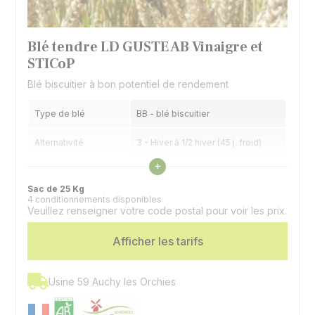
Blé tendre LD GUSTE AB Vinaigre et
STICoP
Blé biscuitier à bon potentiel de rendement
Type de blé
BB - blé biscuitier
Alternativité
3 - Hiver à 1/2 hiver (45 j. froid)
Voir les caractéristiques
+
Précocité épiaison
7 - Précoce
Sac de 25 Kg
4 conditionnements disponibles
Veuillez renseigner votre code postal pour voir les prix.
Afficher les tarifs
Usine 59 Auchy les Orchies