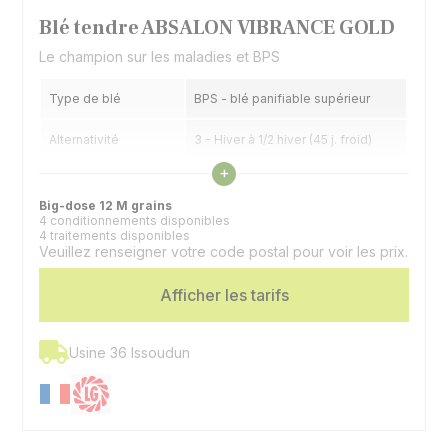
Blé tendre ABSALON VIBRANCE GOLD
Le champion sur les maladies et BPS
Type de blé
BPS - blé panifiable supérieur
Alternativité
3 - Hiver à 1/2 hiver (45 j. froid)
Voir les caractéristiques
+
Précocité épiaison
6,5 - 1/2 précoce
Big-dose 12 M grains
4 conditionnements disponibles
4 traitements disponibles
Veuillez renseigner votre code postal pour voir les prix.
Afficher les tarifs
Usine 36 Issoudun