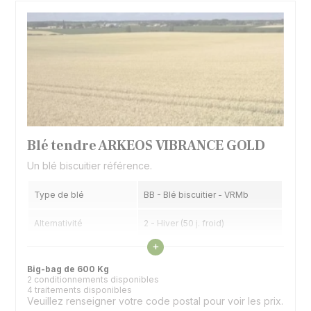
Blé tendre ARKEOS VIBRANCE GOLD
Un blé biscuitier référence.
Type de blé
BB - Blé biscuitier - VRMb
Alternativité
2 - Hiver (50 j. froid)
Voir les caractéristiques
+
Précocité épiaison
7 - Précoce
Big-bag de 600 Kg
2 conditionnements disponibles
4 traitements disponibles
Veuillez renseigner votre code postal pour voir les prix.