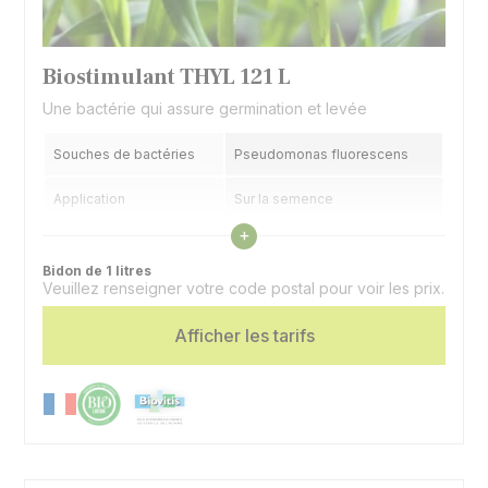
Biostimulant THYL 121 L
Une bactérie qui assure germination et levée
Souches de bactéries
Pseudomonas fluorescens
Application
Sur la semence
Voir les caractéristiques
+
Présentation
Liquide
Bidon de 1 litres
Veuillez renseigner votre code postal pour voir les prix.
Afficher les tarifs