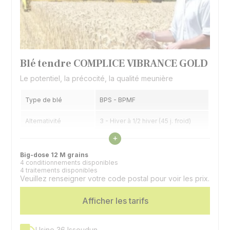
Blé tendre COMPLICE VIBRANCE GOLD
Le potentiel, la précocité, la qualité meunière
Type de blé
BPS - BPMF
Alternativité
3 - Hiver à 1/2 hiver (45 j. froid)
Voir les caractéristiques
+
Précocité épiaison
7 - Précoce
Big-dose 12 M grains
4 conditionnements disponibles
4 traitements disponibles
Veuillez renseigner votre code postal pour voir les prix.
Afficher les tarifs
Usine 36 Issoudun