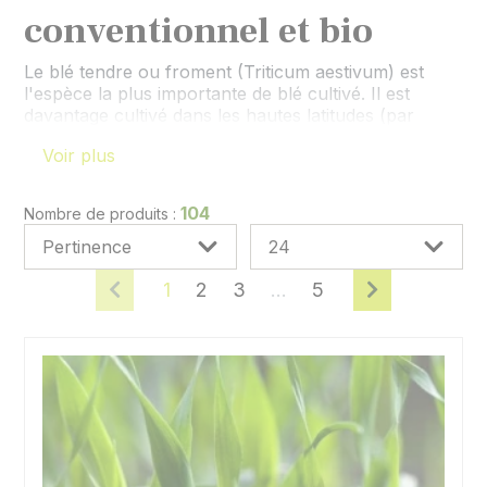
conventionnel et bio
Le blé tendre ou froment (Triticum aestivum) est
l'espèce la plus importante de blé cultivé. Il est
davantage cultivé dans les hautes latitudes (par
exemple en France, au Canada, en Ukraine). Il est
Voir plus
employé pour produire la farine panifiable utilisée
pour la fabrication du pain et dans l'alimentation
animale. Il sert aussi à la fabrication des bières
104
Nombre de produits :
blanches.
1
2
3
...
5