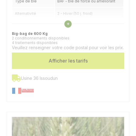
Type de blé
BAF - blé de force ou améliorant
Alternativité
2 - Hiver (50 j. froid)
Voir les caractéristiques
+
Précocité épiaison
6 - 1/2 tardif à 1/2 précoce
Big-bag de 600 Kg
2 conditionnements disponibles
4 traitements disponibles
Veuillez renseigner votre code postal pour voir les prix.
Afficher les tarifs
Usine 36 Issoudun