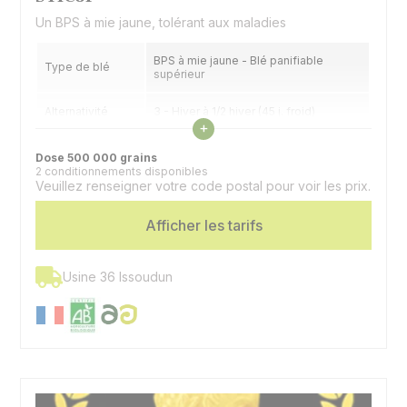
Un BPS à mie jaune, tolérant aux maladies
BPS à mie jaune - Blé panifiable
Type de blé
supérieur
Alternativité
3 - Hiver à 1/2 hiver (45 j. froid)
Voir les caractéristiques
+
Précocité
5,5 - 1/2 tardif
Dose 500 000 grains
épiaison
2 conditionnements disponibles
Veuillez renseigner votre code postal pour voir les prix.
Afficher les tarifs
Usine 36 Issoudun