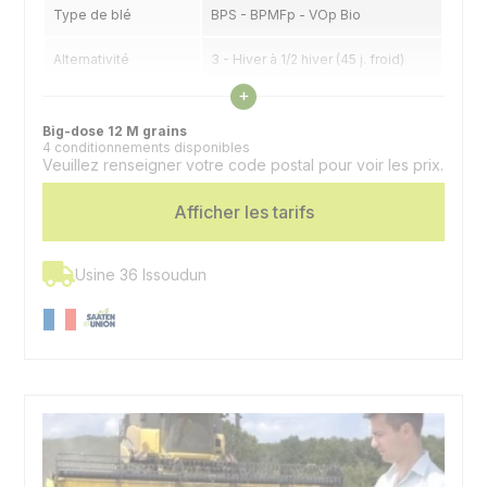
Type de blé
BPS - BPMFp - VOp Bio
Alternativité
3 - Hiver à 1/2 hiver (45 j. froid)
Voir les caractéristiques
+
Précocité épiaison
6 - 1/2 tardif à 1/2 précoce
Big-dose 12 M grains
4 conditionnements disponibles
Veuillez renseigner votre code postal pour voir les prix.
Afficher les tarifs
Usine 36 Issoudun