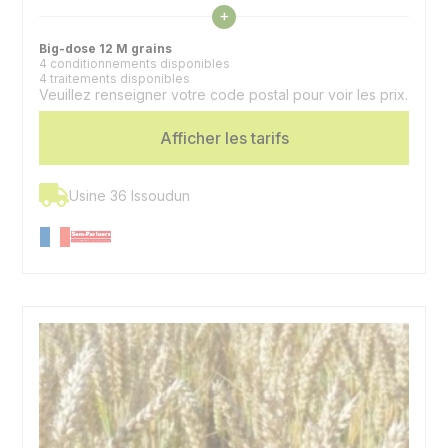
Voir les caractéristiques
+
Précocité épiaison
6 - 1/2 tardif
Big-dose 12 M grains
4 conditionnements disponibles
4 traitements disponibles
Veuillez renseigner votre code postal pour voir les prix.
Afficher les tarifs
Usine 36 Issoudun