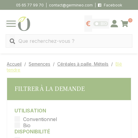
Panneau de gestion des cookies
05 65 77 99 70
contact@germineo.com
Facebook
0
Panier
BIO
Afficher les tarifs
Se connecter
MENU
Recherche
Accueil
Semences
Céréales à paille, Méteils
Blé
tendre
FILTRER À LA DEMANDE
UTILISATION
Conventionnel
Bio
DISPONIBILITÉ