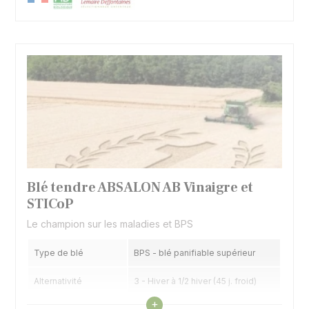
Blé tendre ABSALON AB Vinaigre et
STICoP
Le champion sur les maladies et BPS
Type de blé
BPS - blé panifiable supérieur
Alternativité
3 - Hiver à 1/2 hiver (45 j. froid)
Voir les caractéristiques
+