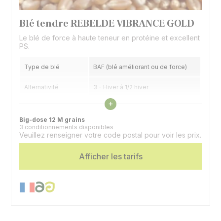
Blé tendre REBELDE VIBRANCE GOLD
Le blé de force à haute teneur en protéine et excellent
PS.
Type de blé
BAF (blé améliorant ou de force)
Alternativité
3 - Hiver à 1/2 hiver
Voir les caractéristiques
+
Précocité épiaison
7,5 - Très précoce
Big-dose 12 M grains
3 conditionnements disponibles
Veuillez renseigner votre code postal pour voir les prix.
Afficher les tarifs