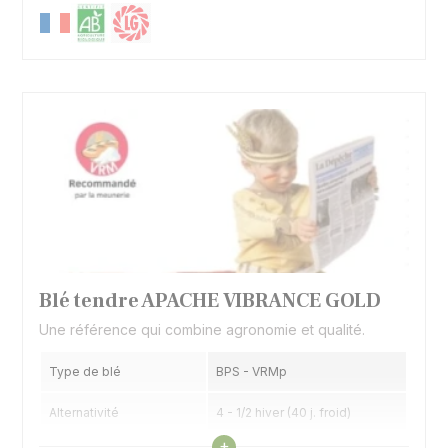
Blé tendre APACHE VIBRANCE GOLD
Une référence qui combine agronomie et qualité.
Type de blé
BPS - VRMp
Alternativité
4 - 1/2 hiver (40 j. froid)
Voir les caractéristiques
+