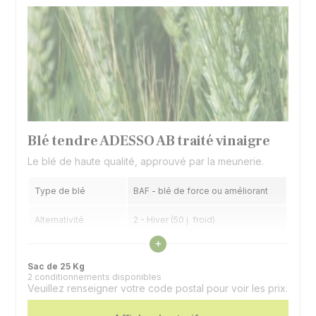
Blé tendre ADESSO AB traité vinaigre
Le blé de haute qualité, approuvé par la meunerie.
Type de blé
BAF - blé de force ou améliorant
Alternativité
2 - Hiver (50 j. froid)
Voir les caractéristiques
+
Précocité épiaison
6 - 1/2 tardif à 1/2 précoce
Sac de 25 Kg
2 conditionnements disponibles
Veuillez renseigner votre code postal pour voir les prix.