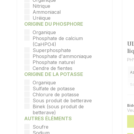
Organique
Nitrique
Ammoniacal
Uréique
ORIGINE DU PHOSPHORE
Organique
Phosphate de calcium
UL
(CaHPO4)
li
Superphosphate
Phosphate d'ammoniaque
PHY
Phosphate naturel
Cendre de fientes
A
ORIGINE DE LA POTASSE
Organique
So
Sulfate de potasse
Chlorure de potasse
Ex
Sous produit de betterave
Bid
Binek (sous produit de
Veu
betterave)
AUTRES ÉLÉMENTS
Soufre
Sodium