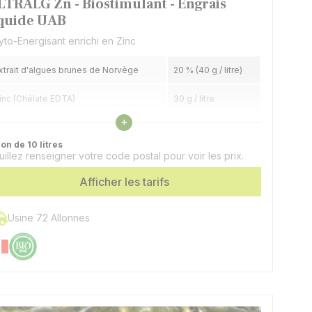
LTRALG Zn - Biostimulant - Engrais
iquide UAB
yto-Energisant enrichi en Zinc
xtrait d'algues brunes de Norvège
20 % (40 g / litre)
inc (Chélate EDTA)
30 g / litre
Voir les caractéristiques
+
on de 10 litres
uillez renseigner votre code postal pour voir les prix.
Afficher les tarifs
Usine 72 Allonnes