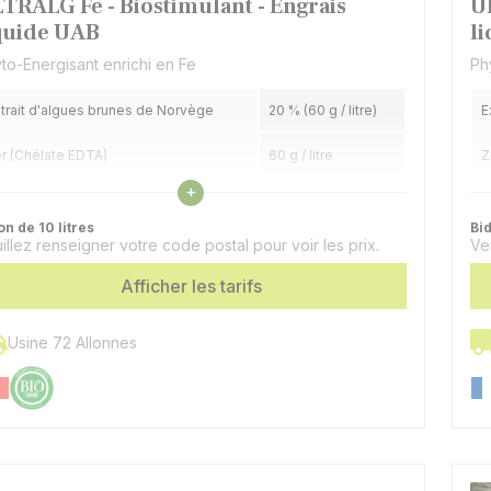
TRALG Fe - Biostimulant - Engrais
U
quide UAB
l
to-Energisant enrichi en Fe
Ph
trait d'algues brunes de Norvège
20 % (60 g / litre)
E
r (Chélate EDTA)
60 g / litre
Z
Voir les caractéristiques
+
on de 10 litres
Bid
illez renseigner votre code postal pour voir les prix.
Ve
Afficher les tarifs
Usine 72 Allonnes