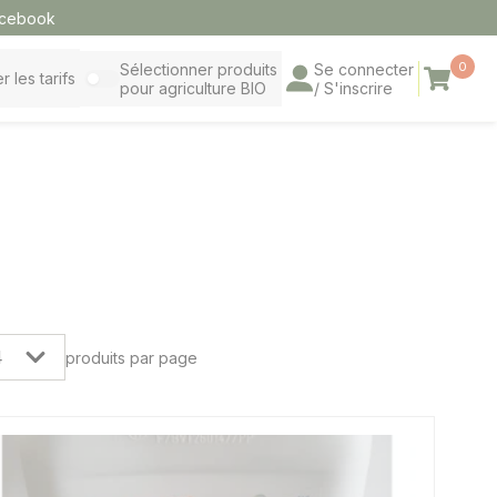
cebook
0
Sélectionner produits
Se connecter
Panier
r les tarifs
pour agriculture BIO
/ S'inscrire
produits par page