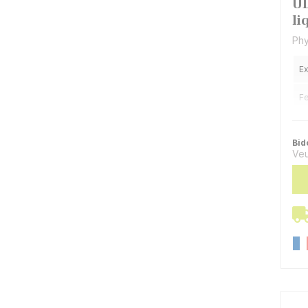
UL
li
Phy
Ex
Fe
Bid
Veu