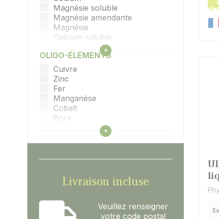
Magnésie soluble
Magnésie amendante
Magnésie
Calcium soluble
Calcium amendant
Afficher tous les filtres
+
OLIGO-ÉLÉMENTS
Calcium
Biostimulants
Cuivre
Acides aminés
Zinc
Fer
Manganèse
Cobalt
Bore
Molybdène
Afficher tous les filtres
+
Nikel
Sélénium
UL
li
Livraison incluse
Phy
Veuillez renseigner
Ex
votre code postal