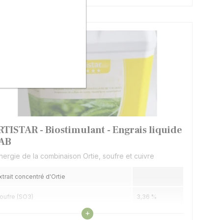
RTISTAR - Biostimulant - Engrais liquide
AB
nergie de la combinaison Ortie, soufre et cuivre
xtrait concentré d'Ortie
oufre (SO3)
3,36 %
Voir les caractéristiques
+
uivre
3 %