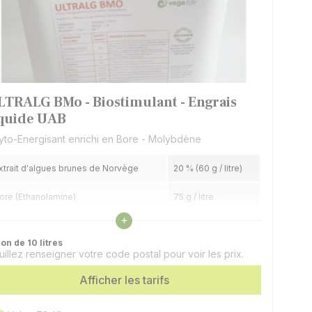
LTRALG BMo - Biostimulant - Engrais
iquide UAB
yto-Energisant enrichi en Bore - Molybdène
xtrait d'algues brunes de Norvège
20 % (60 g / litre)
ore (Ethanolamine)
75 g / litre
Voir les caractéristiques
+
olybdène
7,5 g / litre
on de 10 litres
uillez renseigner votre code postal pour voir les prix.
Afficher les tarifs