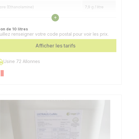
ore (Ethanolamine)
7,9 g / litre
Voir les caractéristiques
+
agnésium (MgO)
4 g / litre
on de 10 litres
er (Chélate EDTA)
3,2 g / litre
uillez renseigner votre code postal pour voir les prix.
Afficher les tarifs
anganèse (Chélaté EDTA)
3,2 g / litre
uivre (Chélaté EDTA)
1,2 g / litre
Usine 72 Allonnes
inc (Chélate EDTA)
1,2 g / litre
olybdène
0,08 g / litre