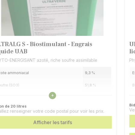
TRALG S - Biostimulant - Engrais
U
quide UAB
l
TO-ENERGISANT azoté, riche soufre assimilable
Ph
zote ammoniacal
9,3 %
E
ufre (SO3)
51,8 %
B
Voir les caractéristiques
+
trait d'algues ULTRALG
5 %
M
Bid
on de 20 litres
Ve
illez renseigner votre code postal pour voir les prix.
Afficher les tarifs