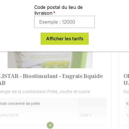
Code postal du lieu de
livraison
Afficher les tarifs
LISTAR - Biostimulant - Engrais liquide
O
AB
U
ergie de la combinaison Prêle, soufre et cuivre
Sy
trait concentré de prêle
E
ufre (SO3)
3,36 %
S
Voir les caractéristiques
+
ivre
3 %
C