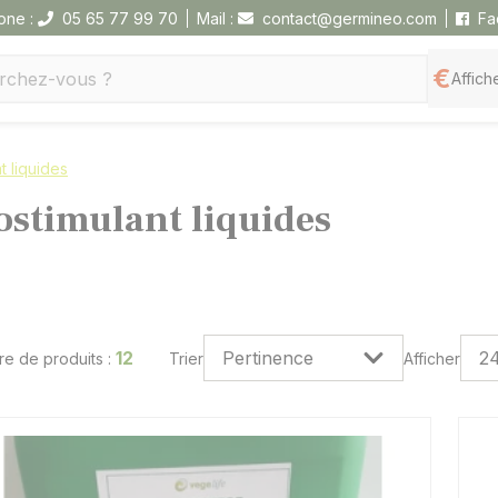
one :
05 65 77 99 70
Mail :
contact@germineo.com
Fa
Affiche
t liquides
ostimulant liquides
12
e de produits :
Trier
Afficher