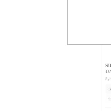
SI
U
Syn
Ex
So
Cu