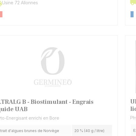
Usine 72 Allonnes
U
TRALG B - Biostimulant - Engrais
l
quide UAB
Ph
to-Energisant enrichi en Bore
E
trait d'algues brunes de Norvège
20 % (40 g / litre)