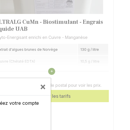
LTRALG CuMn - Biostimulant - Engrais
iquide UAB
yto-Energisant enrichi en Cuivre - Manganèse
xtrait d'algues brunes de Norvège
130 g / litre
uivre (Chélaté EDTA)
10,5 g / litre
Voir les caractéristiques
+
anganèse (Chélaté EDTA)
17,5 g / litre
on de 10 litres
×
uillez renseigner votre code postal pour voir les prix.
zote
14 g / litre
Afficher les tarifs
créez votre compte
Usine 72 Allonnes