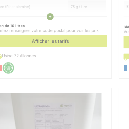
B
re (Ethanolamine)
75 g / litre
Voir les caractéristiques
+
M
on de 10 litres
Bid
illez renseigner votre code postal pour voir les prix.
F
Ve
Afficher les tarifs
M
C
Usine 72 Allonnes
Z
M