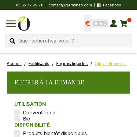
05 65 77 99 70
contact@germineo.com
Facebook
0
Panier
BIO
Afficher les tarifs
Se connecter
MENU
Recherche
Accueil
Fertilisants
Engrais liquides
Oligo-éléments
FILTRER À LA DEMANDE
UTILISATION
Conventionnel
Bio
DISPONIBILITÉ
Produits bientôt disponibles