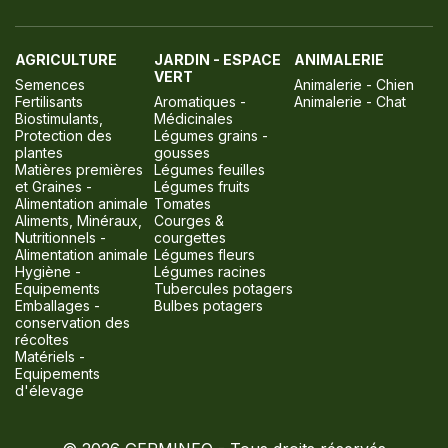
AGRICULTURE
JARDIN - ESPACE
ANIMALERIE
VERT
Semences
Animalerie - Chien
Fertilisants
Aromatiques -
Animalerie - Chat
Biostimulants,
Médicinales
Protection des
Légumes grains -
plantes
gousses
Matières premières
Légumes feuilles
et Graines -
Légumes fruits
Alimentation animale
Tomates
Aliments, Minéraux,
Courges &
Nutritionnels -
courgettes
Alimentation animale
Légumes fleurs
Hygiène -
Légumes racines
Equipements
Tubercules potagers
Emballages -
Bulbes potagers
conservation des
récoltes
Matériels -
Equipements
d'élevage