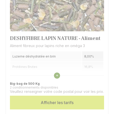
volailles et les herbivores comme le lapin. Les
herbivores monogastriques peuvent digérer la
cellulose présente dans leur régime alimentaire
grâce à des bactéries intestinales symbiotiques, pour
autant leur capacité à extraire de l'énergie de la
digestion de la cellulose est moins efficace que chez
les ruminants.
DESHYFIBRE LAPIN NATURE - Aliment
Aliment fibreux pour lapins riche en oméga 3
Luzerne déshydratée en brin
8,00%
Protéines Brutes
16,8%
Voir les caractéristiques
+
Matières Grasses
4,1%
Big-bag de 500 Kg
2 conditionnements disponibles
Cellulose Brute
12,1%
Veuillez renseigner votre code postal pour voir les prix.
Espèces
Lapins
Afficher les tarifs