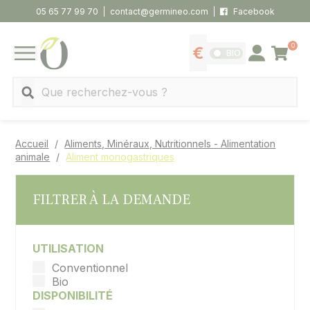
Panneau de gestion des cookies
05 65 77 99 70
contact@germineo.com
Facebook
0
Panier
BIO
Afficher les tarifs
Se connecter
MENU
Recherche
Accueil
Aliments, Minéraux, Nutritionnels - Alimentation
animale
Aliment monogastriques
FILTRER À LA DEMANDE
UTILISATION
Conventionnel
Bio
DISPONIBILITÉ