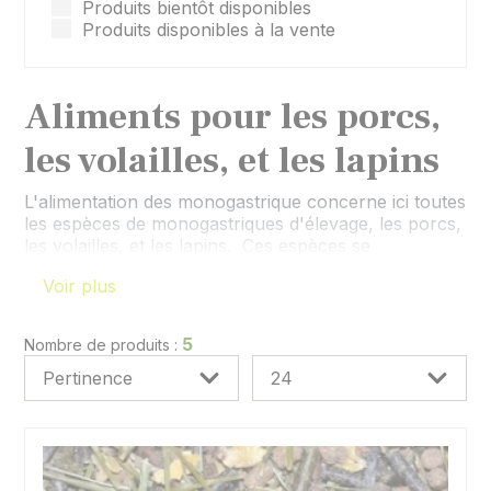
Produits bientôt disponibles
Produits disponibles à la vente
Aliments pour les porcs,
les volailles, et les lapins
L'alimentation des monogastrique concerne ici toutes
les espèces de monogastriques d'élevage, les porcs,
les volailles, et les lapins. Ces espèces se
caractérisent par leur estomac simple, composé
Voir plus
d'une seule poche gastrique, par opposition aux
ruminants qui sont des polygastriques, pourvus d'un
estomac complexe à quatre poches. Leur
5
Nombre de produits :
alimentation doit être équilibrée (énergie, protéines,
fibres, minéraux, vitamines… ), c'est le prérequis
indispensable pour assurer des performances de
qualité (croissance, engraissement, production
reproduction, ponte, élevage,...). La ration des
monogastriques d'élevage se caractérisent par deux
catégories, les omnivores comme les porcs et les