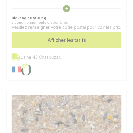
Voir les caractéristiques
+
Cellulose Brute
8,40%
Big-bag de 500 Kg
2 conditionnements disponibles
Espèces
Porcins
Veuillez renseigner votre code postal pour voir les prix.
Afficher les tarifs
Usine 43 Chaspuzac