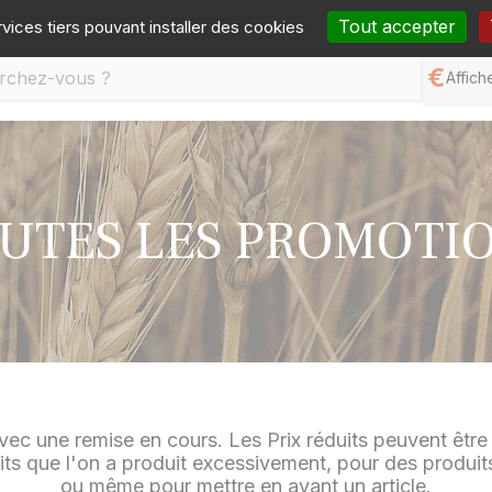
one :
05 65 77 99 70
Mail :
contact@germineo.com
Fa
Tout accepter
rvices tiers pouvant installer des cookies
Affiche
UTES LES PROMOTI
vec une remise en cours. Les Prix réduits peuvent être 
s que l'on a produit excessivement, pour des produits 
ou même pour mettre en avant un article.