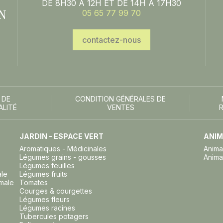
DE 8H30 À 12H ET DE 14H À 17H30
N
05 65 77 99 70
contactez-nous
 DE
CONDITION GÉNÉRALES DE
ALITÉ
VENTES
JARDIN - ESPACE VERT
ANIM
Aromatiques - Médicinales
Anima
Légumes grains - gousses
Anima
Légumes feuilles
ale
Légumes fruits
imale
Tomates
Courges & courgettes
Légumes fleurs
Légumes racines
Tubercules potagers