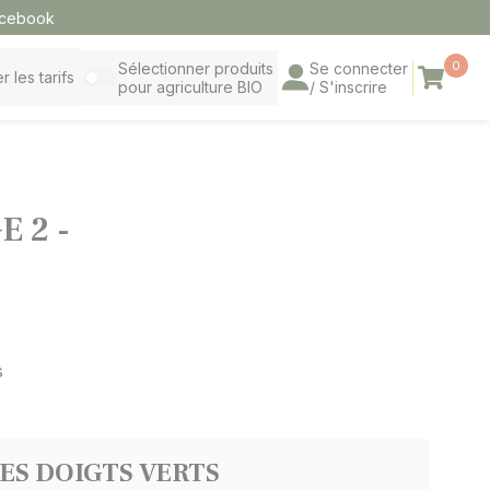
cebook
0
Sélectionner produits
Se connecter
Panier
r les tarifs
pour agriculture BIO
/ S'inscrire
 2 -
s
LES DOIGTS VERTS