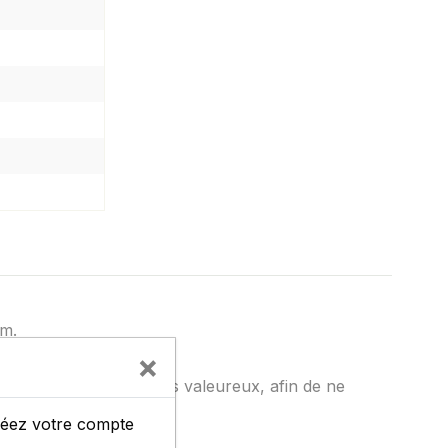
cm.
×
rvez uniquement les plus valeureux, afin de ne
créez votre compte