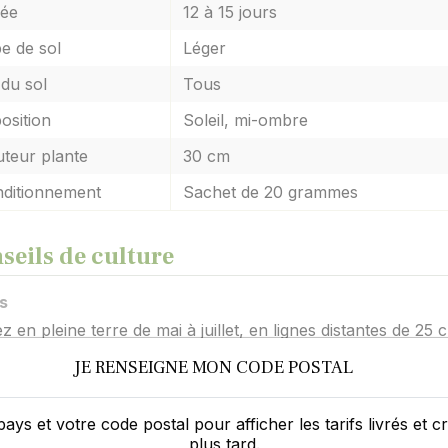
ée
12 à 15 jours
e de sol
Léger
du sol
Tous
osition
Soleil, mi-ombre
teur plante
30 cm
ditionnement
Sachet de 20 grammes
seils de culture
s
 en pleine terre de mai à juillet, en lignes distantes de 25 
ircissage
JE RENSEIGNE MON CODE POSTAL
ade 2-3 feuilles, arrachez les plants les plus petits. Conse
er qu'une carotte tous les 5 cm.
pays et votre code postal pour afficher les tarifs livrés et 
ciation de plantes
plus tard.