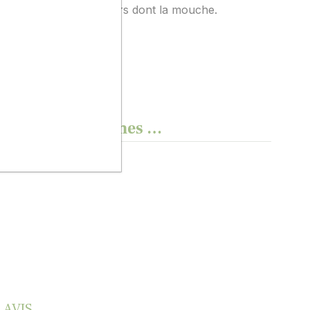
utuellement des ravageurs dont la mouche.
esoins.
 de qualités, normes …
 AVIS