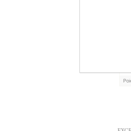
La ca
Lune
Seme
Réco
Récol
Inf
Réf
Poi
EXCE