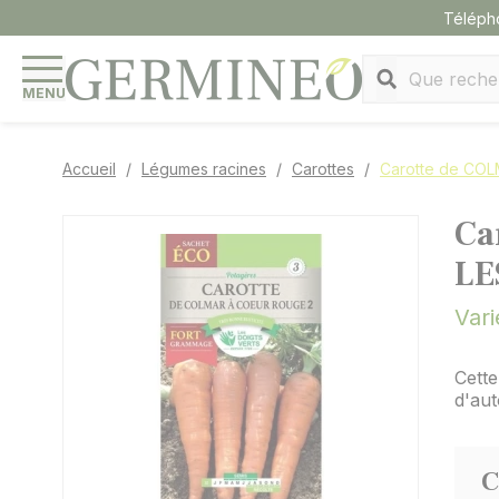
Panneau de gestion des cookies
Téléph
MENU
Accueil
Légumes racines
Carottes
Carotte de CO
Ca
LE
Vari
Cette
d'au
C