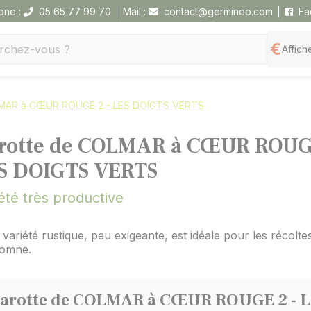
one :
05 65 77 99 70
Mail :
contact@germineo.com
Fa
Affiche
LMAR à CŒUR ROUGE 2 - LES DOIGTS VERTS
rotte de COLMAR à CŒUR ROUGE
S DOIGTS VERTS
été très productive
 variété rustique, peu exigeante, est idéale pour les récolte
tomne.
arotte de COLMAR à CŒUR ROUGE 2 - 