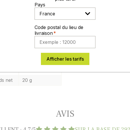
rotte aime la proximité du poireau, car ils se protègent m
Pays
z en lune montante.
Code postal du lieu de
lte
livraison
tez de septembre à décembre, au fur et à mesure de vos b
os diverses, cahier des charges, chartes
Afficher les tarifs
érence
3354120080327
ds net
20 g
AVIS
LLENT : 4,7/5
SUR LA BASE DE
292