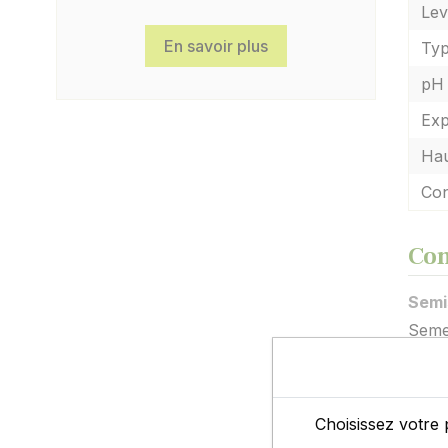
Lev
En savoir plus
Typ
pH 
Exp
Hau
Con
Con
Semi
Semez
Ecla
Au st
laiss
Choisissez votre 
Asso