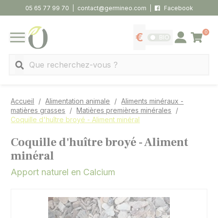
Panneau de gestion des cookies
05 65 77 99 70
contact@germineo.com
Facebook
0
Panier
BIO
Afficher les tarifs
Se connecter
MENU
Recherche
Accueil
Alimentation animale
Aliments minéraux -
matières grasses
Matières premières minérales
Coquille d'huître broyé - Aliment minéral
Coquille d'huître broyé - Aliment
minéral
Apport naturel en Calcium