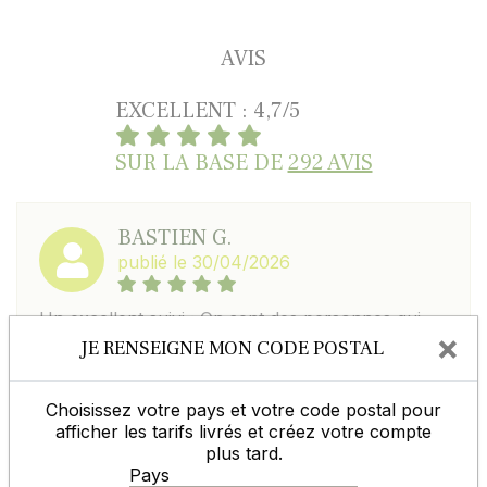
AVIS
EXCELLENT : 4,7/5
SUR LA BASE DE
292 AVIS
BASTIEN G.
publié le 30/04/2026
Un excellent suivi ; On sent des personnes qui
×
sont proches du terrain et qui cherchent
JE RENSEIGNE MON CODE POSTAL
sincerement à faciliter les aspects logistiques ,
elles rendent plus humain le quotidien moderne.
A encourager
Choisissez votre pays et votre code postal pour
afficher les tarifs livrés et créez votre compte
plus tard.
Pays