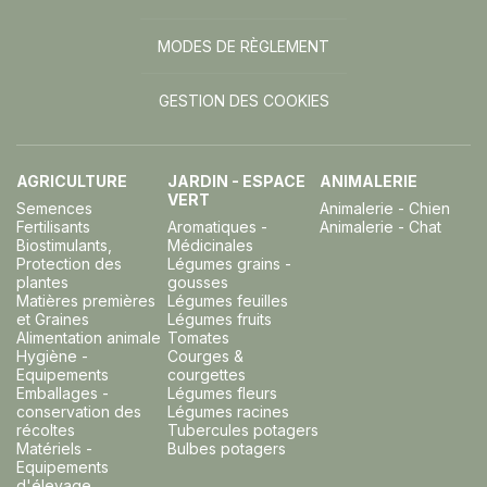
MODES DE RÈGLEMENT
GESTION DES COOKIES
AGRICULTURE
JARDIN - ESPACE
ANIMALERIE
VERT
Semences
Animalerie - Chien
Fertilisants
Aromatiques -
Animalerie - Chat
Biostimulants,
Médicinales
Protection des
Légumes grains -
plantes
gousses
Matières premières
Légumes feuilles
et Graines
Légumes fruits
Alimentation animale
Tomates
Hygiène -
Courges &
Equipements
courgettes
Emballages -
Légumes fleurs
conservation des
Légumes racines
récoltes
Tubercules potagers
Matériels -
Bulbes potagers
Equipements
d'élevage