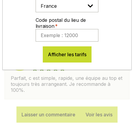
MATTHIEU J.
publié le 03/06/2026
Code postal du lieu de
Equipe très professionnelle ; 4ème commande
livraison
sur Germineo toujours impeccable.
Afficher les tarifs
VALENTIN M.
publié le 30/06/2026
Parfait, c est simple, rapide, une équipe au top et
toujours très arrangeant. Je recommande à
100%.
Laisser un commentaire
Voir les avis