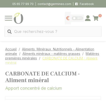
Panneau de gestion des cookies
05 65 77 99 70
contact@germineo.com
Facebook
0
Panier
BIO
Afficher les tarifs
Se connecter
MENU
Recherche
Accueil
Aliments, Minéraux, Nutritionnels - Alimentation
animale
Aliments minéraux - matières grasses
Matières
premières minérales
CARBONATE DE CALCIUM - Aliment
minéral
CARBONATE DE CALCIUM -
Aliment minéral
Apport concentré de calcium