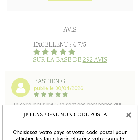
AVIS
EXCELLENT : 4,7/5
SUR LA BASE DE
292 AVIS
BASTIEN G.
publié le 30/04/2026
Un excellent suivi ; On sent des personnes qui
sont proches du terrain et qui cherchent
×
JE RENSEIGNE MON CODE POSTAL
sincerement à faciliter les aspects logistiques ,
elles rendent plus humain le quotidien moderne.
A encourager
Choisissez votre pays et votre code postal pour
afficher les tarifs livrés et créez votre compte