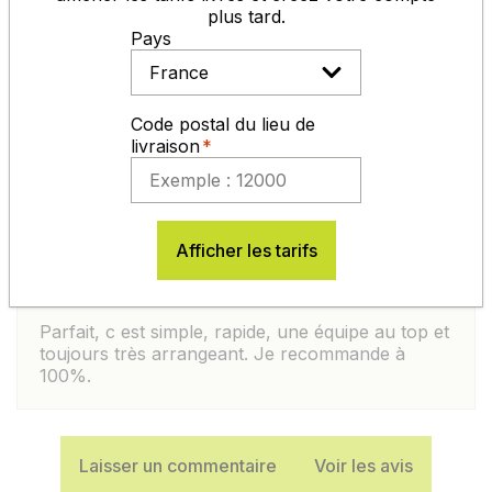
plus tard.
Pays
MATTHIEU J.
publié le 03/06/2026
Code postal du lieu de
Equipe très professionnelle ; 4ème commande
livraison
sur Germineo toujours impeccable.
VALENTIN M.
Afficher les tarifs
publié le 30/06/2026
Parfait, c est simple, rapide, une équipe au top et
toujours très arrangeant. Je recommande à
100%.
Laisser un commentaire
Voir les avis