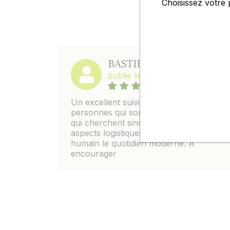
Choisissez votre 
EXCE
BASTIEN G.
publié le 30/04/2026
Un excellent suivi ; On sent des
personnes qui sont proches du terrain e
qui cherchent sincerement à faciliter les
aspects logistiques , elles rendent plus
humain le quotidien moderne. A
encourager