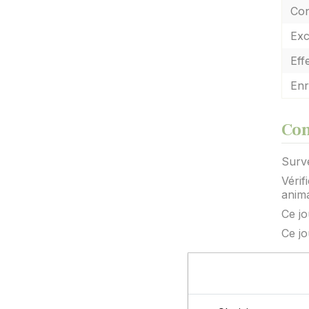
Con
Exc
Eff
Enr
Con
Surve
Vérif
anima
Ce jo
Ce jo