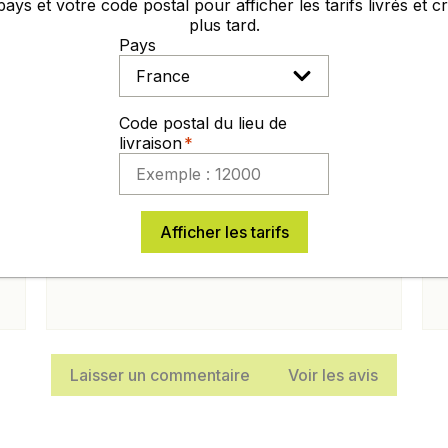
AVIS
pays et votre code postal pour afficher les tarifs livrés et 
plus tard.
Pays
LLENT : 4,7/5
SUR LA BASE DE
292
MATTHIEU J.
Code postal du lieu de
livraison
publié le 03/06/2026
Equipe très professionnelle ; 4ème
t
commande sur Germineo toujours
Afficher les tarifs
impeccable.
Laisser un commentaire
Voir les avis