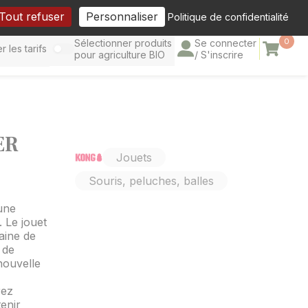
cebook
Tout refuser
Personnaliser
Politique de confidentialité
0
Sélectionner produits
Se connecter
Panier
r les tarifs
pour agriculture BIO
/ S'inscrire
ER
Jouets
Souris, peluches, balles
’une
 Le jouet
aine de
 de
nouvelle
rez
enir