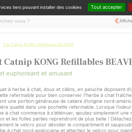
one :
05 65 77 99 70
Mail :
contact@germineo.com
Fa
Tout accepter
rvices tiers pouvant installer des cookies
Affiche
Cat Catnip KONG Refillables BEAVER
t Catnip KONG Refillables BEAV
et euphorisant et amusant
uet à herbe à chat, doux et câlins, en peluche disposent d
tte refermable pour bien conserver l’herbe à chat fraîche.
ent une portion généreuse de cataire d’origine nord-améric
ère qualité dans une pochette refermable. Lorsque l’odeur
be à chat commence à s’atténuer, ajoutez simplement une 
on et les folles parties reprendront de plus belle ! Détachez
ement le velcro pour dévoiler le compartiment et saupoud
be à chat nord-américaine et attachez le velcro pour maint