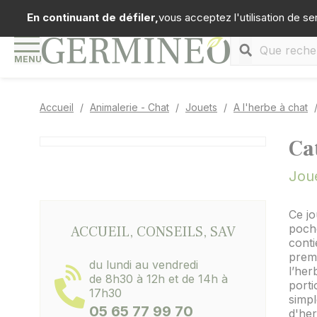
Panneau de gestion des cookies
Téléph
En continuant de défiler,
vous acceptez l'utilisation de se
MENU
Accueil
Animalerie - Chat
Jouets
A l'herbe à chat
Ca
Jou
Ce jo
poche
ACCUEIL, CONSEILS, SAV
conti
premi
du lundi au vendredi
l’her
de 8h30 à 12h et de 14h à
porti
17h30
simpl
05 65 77 99 70
d'her