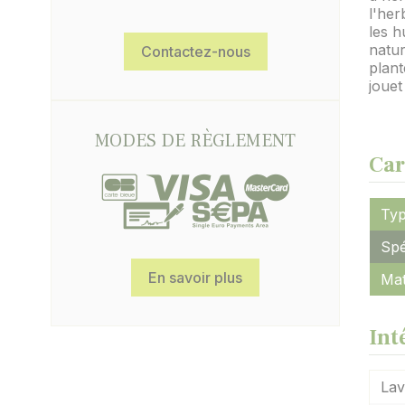
l'her
les h
natur
Contactez-nous
plant
jouet
MODES DE RÈGLEMENT
Car
Typ
Spé
En savoir plus
Mat
Int
Lav