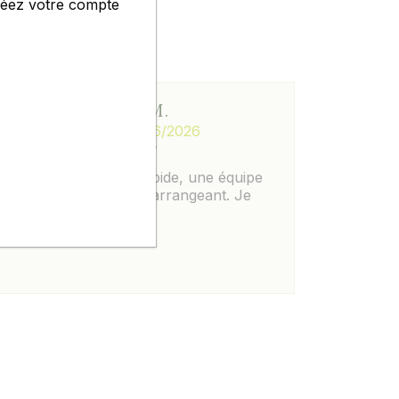
créez votre compte
 AVIS
VALENTIN M.
publié le 30/06/2026
Parfait, c est simple, rapide, une équipe
au top et toujours très arrangeant. Je
recommande à 100%.