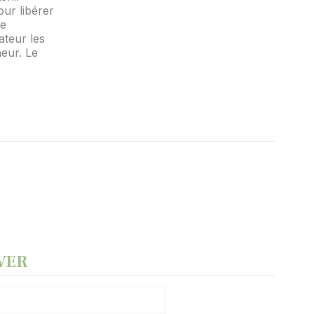
our libérer
te
ateur les
heur. Le
AVER