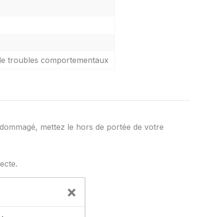
n de troubles comportementaux
u endommagé, mettez le hors de portée de votre
recte.
×