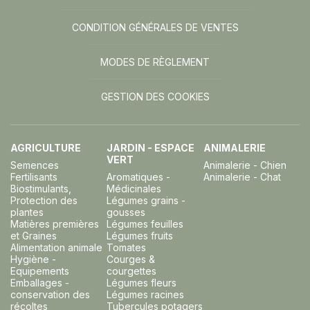
CONDITION GÉNÉRALES DE VENTES
MODES DE RÈGLEMENT
GESTION DES COOKIES
AGRICULTURE
JARDIN - ESPACE
ANIMALERIE
VERT
Semences
Animalerie - Chien
Fertilisants
Aromatiques -
Animalerie - Chat
Biostimulants,
Médicinales
Protection des
Légumes grains -
plantes
gousses
Matières premières
Légumes feuilles
et Graines
Légumes fruits
Alimentation animale
Tomates
Hygiène -
Courges &
Equipements
courgettes
Emballages -
Légumes fleurs
conservation des
Légumes racines
récoltes
Tubercules potagers