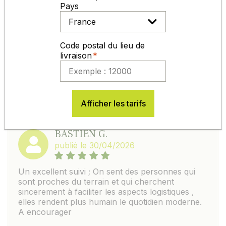
Pays
Code postal du lieu de
AVIS
livraison
EXCELLENT : 4,7/5
SUR LA BASE DE
292 AVIS
Afficher les tarifs
BASTIEN G.
publié le 30/04/2026
Un excellent suivi ; On sent des personnes qui
sont proches du terrain et qui cherchent
sincerement à faciliter les aspects logistiques ,
elles rendent plus humain le quotidien moderne.
A encourager