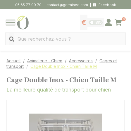
Panneau de gestion des cookies
05 65 77 99 70
contact@germineo.com
Facebook
0
Panier
BIO
Afficher les tarifs
Se connecter
MENU
Recherche
Accueil
Animalerie - Chien
Accessoires
Cages et
transport
Cage Double Inox - Chien Taille M
Cage Double Inox - Chien Taille M
La meilleure qualité de transport pour chien