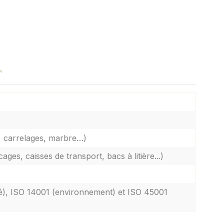
T
s, carrelages, marbre…)
es, caisses de transport, bacs à litière...)
ité), ISO 14001 (environnement) et ISO 45001