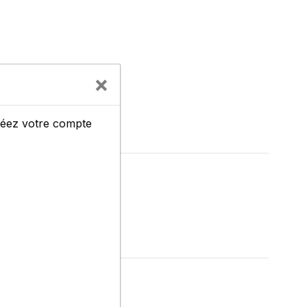
×
chaude 40 C°.
créez votre compte