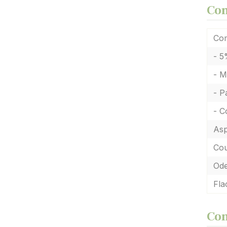
Com
Com
- 5
- M
- P
- C
Asp
Cou
Ode
Fla
Con