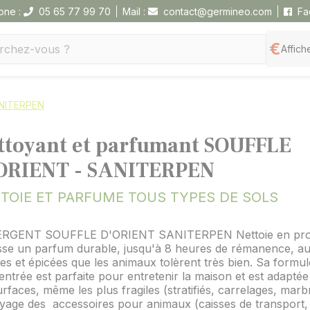
one :
05 65 77 99 70
Mail :
contact@germineo.com
Fa
Affiche
ANITERPEN
ttoyant et parfumant SOUFFLE
ORIENT - SANITERPEN
TOIE ET PARFUME TOUS TYPES DE SOLS
RGENT SOUFFLE D'ORIENT SANITERPEN Nettoie en pro
isse un parfum durable, jusqu'à 8 heures de rémanence, a
les et épicées que les animaux tolèrent très bien. Sa formul
ntrée est parfaite pour entretenir la maison et est adaptée
urfaces, même les plus fragiles (stratifiés, carrelages, marbr
yage des accessoires pour animaux (caisses de transport,