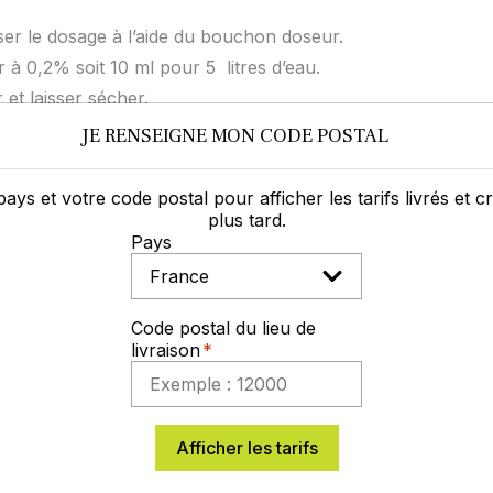
ser le dosage à l’aide du bouchon doseur.
r à 0,2% soit 10 ml pour 5 litres d’eau.
 et laisser sécher.
lise sur tous sols lavables même fragiles.
JE RENSEIGNE MON CODE POSTAL
ion possible en eau à température ambiante 20 C° jusqu’à 
pays et votre code postal pour afficher les tarifs livrés et 
he technique fournisseur
plus tard.
Pays
Télécharger
Code postal du lieu de
livraison
he de données de sécurités
Afficher les tarifs
Télécharger