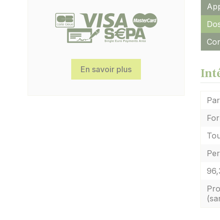
App
Dos
Con
En savoir plus
Int
Par
For
Tou
Per
96,
Pro
(sa