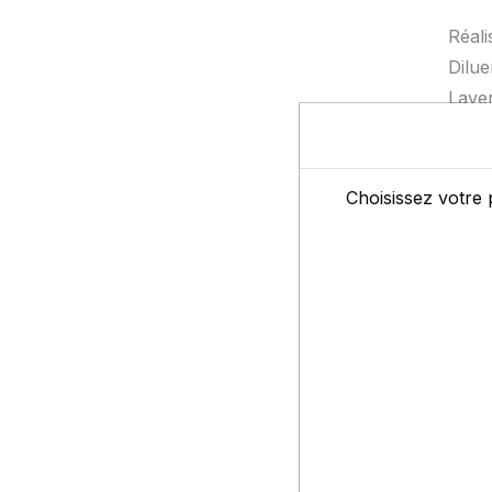
Réali
Dilue
Laver
S’uti
Dilut
Choisissez votre 
Fic
Fic