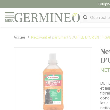
Panneau de gestion des cookies
Téléph
MENU
Accueil
Nettoyant et parfumant SOUFFLE D'ORIENT - S
Ne
D'
NET
DETE
et la
flora
conce
les s
netto