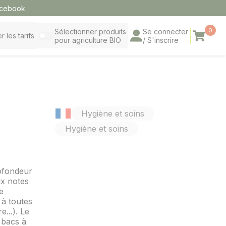
cebook
0
Sélectionner produits
Se connecter
Panier
r les tarifs
pour agriculture BIO
/ S'inscrire
Hygiène et soins
Hygiène et soins
fondeur
ux notes
e
 à toutes
e...). Le
 bacs à