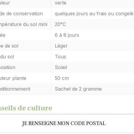
leur
verte
e de conservation
quelques jours au frais ou congelé
pérature du sol mini
20°C
ée
6 à 8 jours
e de sol
Léger
du sol
Tous
osition
Soleil
teur plante
50 cm
ditionnement
Sachet de 2 gramme
seils de culture
s
JE RENSEIGNE MON CODE POSTAL
 de mars à mai dans vos pots ou jardinières placés à expos