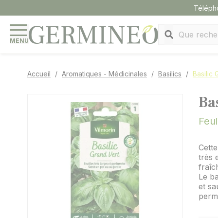
Panneau de gestion des cookies
Téléph
MENU
Accueil
Aromatiques - Médicinales
Basilics
Basilic
Ba
Feui
Cette
très 
fraîc
Le ba
et sa
perme