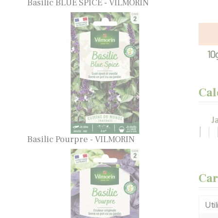
Basilic BLUE SPICE - VILMORIN
Cal
Basilic Pourpre - VILMORIN
Car
Util