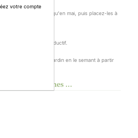
créez votre compte
ardez-les sous abri jusqu'en mai, puis placez-les à
iou et le rend plus productif.
irectement dans votre jardin en le semant à partir
 de qualités, normes …