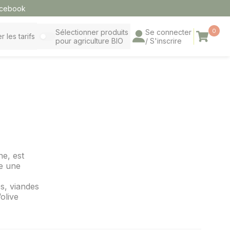
cebook
0
Sélectionner produits
Se connecter
Panier
r les tarifs
pour agriculture BIO
/ S'inscrire
ne, est
te une
és, viandes
olive