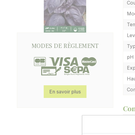
Cou
Mod
Tem
Lev
MODES DE RÈGLEMENT
Typ
pH 
Exp
Hau
Con
En savoir plus
Con
Semi
Semez