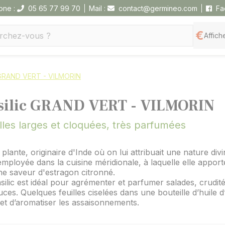
one :
05 65 77 99 70
Mail :
contact@germineo.com
Fa
Affiche
 GRAND VERT - VILMORIN
silic GRAND VERT - VILMORIN
lles larges et cloquées, très parfumées
 plante, originaire d'Inde où on lui attribuait une nature divi
employée dans la cuisine méridionale, à laquelle elle appor
he saveur d'estragon citronné.
silic est idéal pour agrémenter et parfumer salades, crudit
uces. Quelques feuilles ciselées dans une bouteille d’huile d’
t d’aromatiser les assaisonnements.