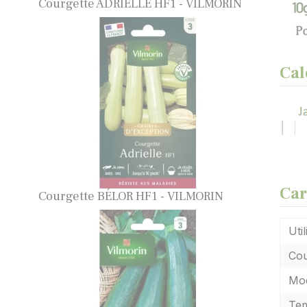
Courgette ADRIELLE HF1 - VILMORIN
Cal
Car
Courgette BÉLOR HF1 - VILMORIN
Util
Cou
Mod
Tem