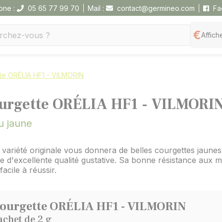
one :
05 65 77 99 70
Mail :
contact@germineo.com
Fa
Affiche
te ORÉLIA HF1 - VILMORIN
urgette ORÉLIA HF1 - VILMORI
u jaune
 variété originale vous donnera de belles courgettes jaunes 
e d'excellente qualité gustative. Sa bonne résistance aux m
facile à réussir.
ourgette ORÉLIA HF1 - VILMORIN
achet de 2 g