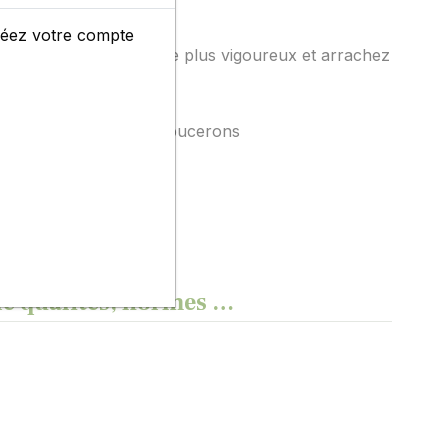
créez votre compte
u uniquement le plant le plus vigoureux et arrachez
 les insectes et autres pucerons
 de qualités, normes …