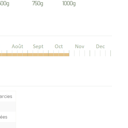
arcies
lées