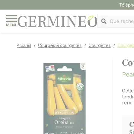
Panneau de gestion des cookies
Téléph
MENU
Accueil
Courges & courgettes
Courgettes
Courget
Co
Pea
Cette
tendr
rend 
C
S