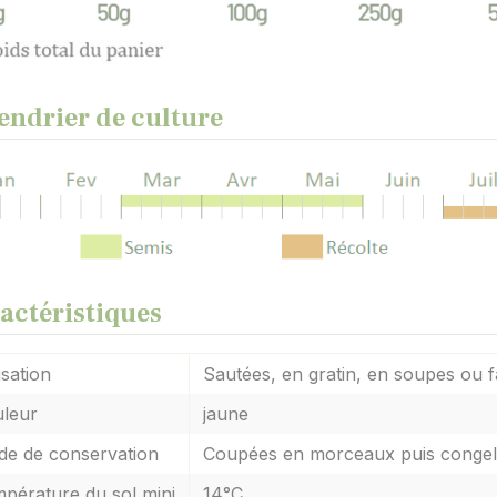
endrier de culture
actéristiques
isation
Sautées, en gratin, en soupes ou f
leur
jaune
e de conservation
Coupées en morceaux puis conge
pérature du sol mini
14°C