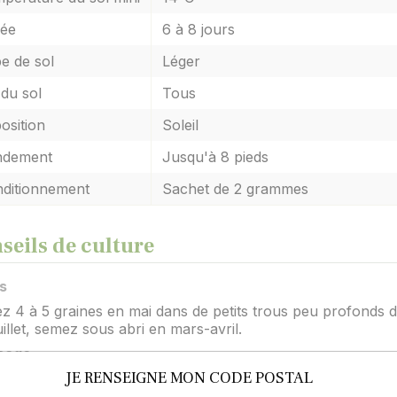
ée
6 à 8 jours
e de sol
Léger
du sol
Tous
osition
Soleil
ndement
Jusqu'à 8 pieds
ditionnement
Sachet de 2 grammes
seils de culture
s
 4 à 5 graines en mai dans de petits trous peu profonds d
uillet, semez sous abri en mars-avril.
sage
JE RENSEIGNE MON CODE POSTAL
maintenir une bonne humidité, paillez les pieds et arrosez
les ou les fleurs.