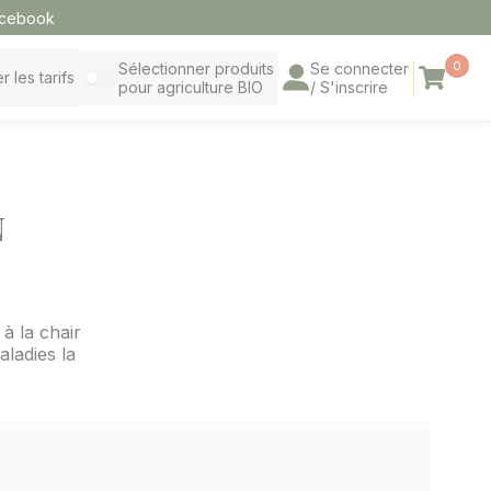
cebook
0
Sélectionner produits
Se connecter
Panier
r les tarifs
pour agriculture BIO
/ S'inscrire
N
à la chair
aladies la