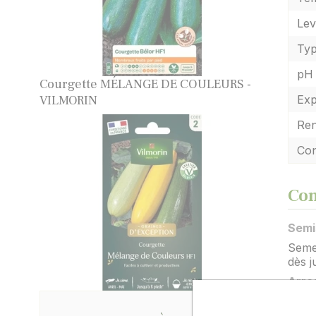
Lev
Typ
pH 
Courgette MÉLANGE DE COULEURS -
Exp
VILMORIN
Re
Con
Con
Semi
Semez
dès j
Arro
Pour 
feuil