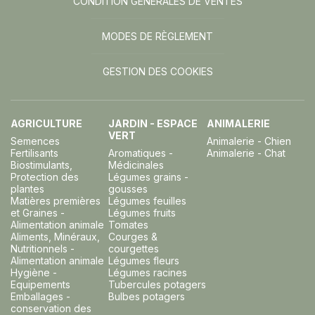
CONDITION GÉNÉRALES DE VENTES
MODES DE RÈGLEMENT
GESTION DES COOKIES
AGRICULTURE
JARDIN - ESPACE
ANIMALERIE
VERT
Semences
Animalerie - Chien
Fertilisants
Aromatiques -
Animalerie - Chat
Biostimulants,
Médicinales
Protection des
Légumes grains -
plantes
gousses
Matières premières
Légumes feuilles
et Graines -
Légumes fruits
Alimentation animale
Tomates
Aliments, Minéraux,
Courges &
Nutritionnels -
courgettes
Alimentation animale
Légumes fleurs
Hygiène -
Légumes racines
Equipements
Tubercules potagers
Emballages -
Bulbes potagers
conservation des