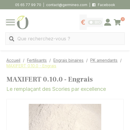
Panneau de gestion des cookies
05 65 77 99 70
contact@germineo.com
Facebook
0
Panier
BIO
Afficher les tarifs
Se connecter
MENU
Recherche
Accueil
Fertilisants
Engrais binaires
PK amendants
MAXIFERT 0.10.0 - Engrais
MAXIFERT 0.10.0 - Engrais
Le remplaçant des Scories par excellence