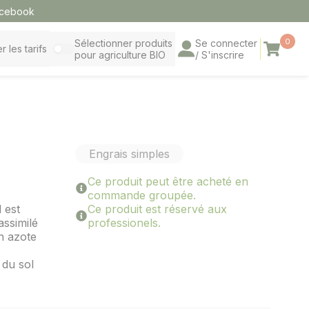
cebook
0
Sélectionner produits
Se connecter
Panier
r les tarifs
pour agriculture BIO
/ S'inscrire
Engrais simples
Ce produit peut être acheté en
commande groupée.
 est
Ce produit est réservé aux
ssimilé
professionels.
en azote
du sol