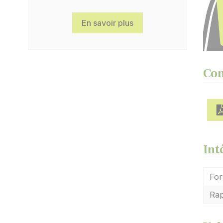
En savoir plus
Com
Int
For
Rap