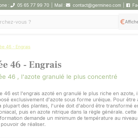
one :
05 65 77 99 70
Mail :
contact@germineo.com
Fa
Affiche
ée 46 - Engrais
ée 46 - Engrais
ée 46 , l'azote granulé le plus concentré
e 46 est l'engrais azoté en granulé le plus riche en azote, il
sé exclusivement d'azote sous forme uréique. Pour être a
a plupart des plantes, l'urée doit d'abord être transformé 
iacal, puis en azote nitrique dans la règle générale. cette
sformation demande un minimum de température au niveau 
pouvoir de réaliser.