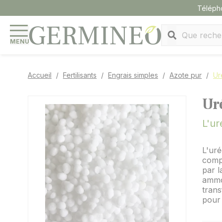
Panneau de gestion des cookies
Téléph
MENU
Accueil
Fertilisants
Engrais simples
Azote pur
Ur
Ur
L'ur
L'uré
compo
par l
ammon
tran
pour 