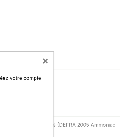
×
créez votre compte
lon le type d’engrais azoté (DEFRA 2005 Ammoniac