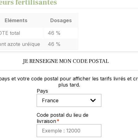
eurs fertilisantes
Eléments
Dosages
TE total
46 %
ont azote uréïque
46 %
JE RENSEIGNE MON CODE POSTAL
ites du produit
pays et votre code postal pour afficher les tarifs livrés et 
que de pertes par volatilisation ammoniacale.
plus tard.
Pays
idité d'action limitée par temps froid.
os d'aide au choix des formes d'azote
Code postal du lieu de
livraison
ertes par volatilisation ammoniacale varient fortement se
ions and crop N use efficience).