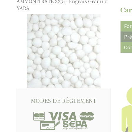
AMMONITRATE 33,5 - Engrais Granulé
YARA
Car
For
Pré
Con
MODES DE RÈGLEMENT