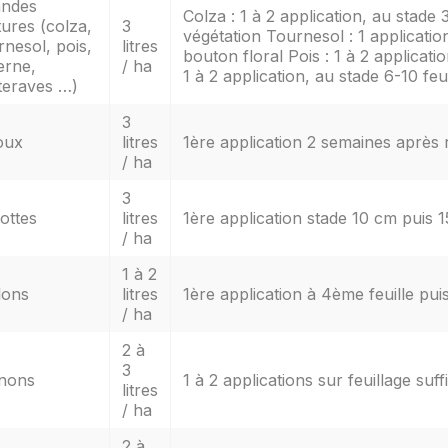
andes
Colza : 1 à 2 application, au stade 
tures (colza,
3
végétation Tournesol : 1 application
rnesol, pois,
litres
bouton floral Pois : 1 à 2 applicati
erne,
/ ha
1 à 2 application, au stade 6-10 fe
teraves …)
3
oux
litres
1ère application 2 semaines après 
/ ha
3
ottes
litres
1ère application stade 10 cm puis 1
/ ha
1 à 2
lons
litres
1ère application à 4ème feuille pui
/ ha
2 à
3
nons
1 à 2 applications sur feuillage s
litres
/ ha
2 à