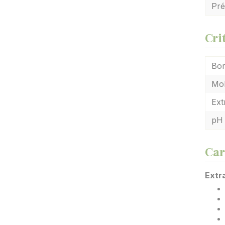
Pré
Cri
Bo
Mo
Ext
pH
Car
Extra