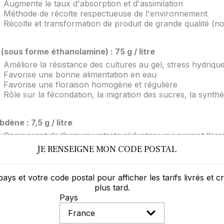
Augmente le taux d'absorption et d'assimilation
Méthode de récolte respectueuse de l'environnement
Récolte et transformation de produit de grande qualité (n
(sous forme éthanolamine) : 75 g / litre
Améliore la résistance des cultures au gel, stress hydriqu
Favorise une bonne alimentation en eau
Favorise une floraison homogène et régulière
Rôle sur la fécondation, la migration des sucres, la synth
dène : 7,5 g / litre
Composant de l’enzyme nitrate réductase qui permet l’assim
Permet la stimulation de la photosynthèse
JE RENSEIGNE MON CODE POSTAL
Facilite l'absorption du fer
Conversion du phosphore inorganique
pays et votre code postal pour afficher les tarifs livrés et 
plus tard.
ites du produit
Pays
oration prononcée qui peut poser problème sur fin de cycl