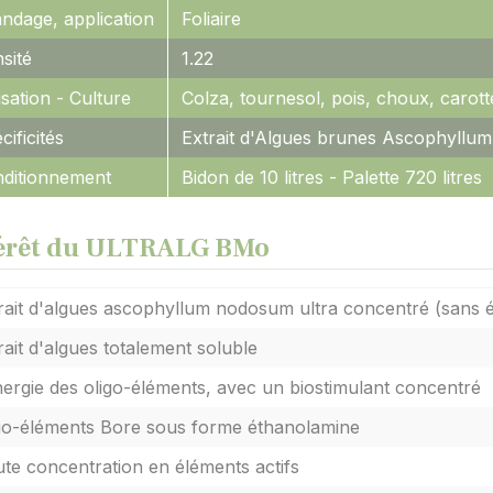
ndage, application
Foliaire
sité
1.22
lisation - Culture
Colza, tournesol, pois, choux, carotte
cificités
Extrait d'Algues brunes Ascophyll
ditionnement
Bidon de 10 litres - Palette 720 litres
érêt du ULTRALG BMo
rait d'algues ascophyllum nodosum ultra concentré (sans é
rait d'algues totalement soluble
ergie des oligo-éléments, avec un biostimulant concentré
go-éléments Bore sous forme éthanolamine
te concentration en éléments actifs