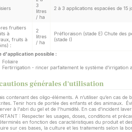
3
isiers
2 à 3 applications espacées de 15 jo
litres
/ ha
res fruitiers
2
its à
Préfloraison (stade E) Chute des p
litres
aux, fruits à
(stade I)
/ ha
ins) :
 d'application possible :
Foliaire
Fertirrigation - rincer parfaitement le système d'irrigation 
cautions générales d'utilisation
is contenant des oligo-éléments. A n’utiliser qu’en cas de
rites. Tenir hors de portée des enfants et des animaux. Évi
rver à l'abri du gel et de l'humidité. En cas d'incident la
TANT : Respecter les usages, doses, conditions et précau
éterminés en fonction des caractéristiques du produit et des
ire sur ces bases, la culture et les traitements selon la b