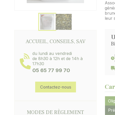
Assoc
génér
brune
leur s
U
ACCUEIL, CONSEILS, SAV
B
du lundi au vendredi
de 8h30 à 12h et de 14h à
17h30
05 65 77 99 70
Car
Contactez-nous
Oli
Pré
MODES DE RÈGLEMENT