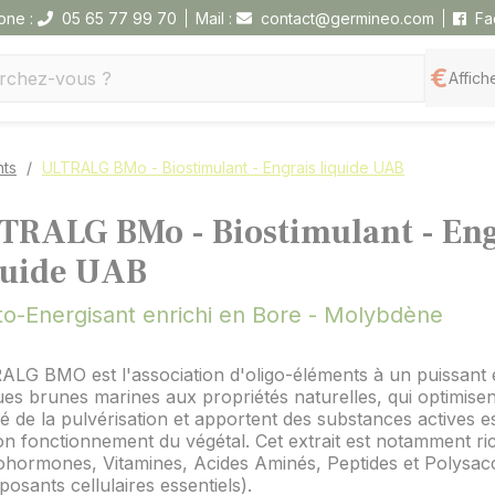
one :
05 65 77 99 70
Mail :
contact@germineo.com
Fa
Affiche
nts
ULTRALG BMo - Biostimulant - Engrais liquide UAB
TRALG BMo - Biostimulant - Eng
quide UAB
to-Energisant enrichi en Bore - Molybdène
LG BMO est l'association d'oligo-éléments à un puissant e
ues brunes marines aux propriétés naturelles, qui optimisen
té de la pulvérisation et apportent des substances actives es
n fonctionnement du végétal. Cet extrait est notamment r
ohormones, Vitamines, Acides Aminés, Peptides et Polysac
osants cellulaires essentiels).