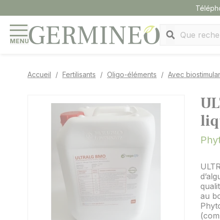
Panneau de gestion des cookies
Téléph
MENU
Accueil
Fertilisants
Oligo-éléments
Avec biostimula
UL
li
Phy
ULTRA
d’alg
quali
au bo
Phyt
(comp