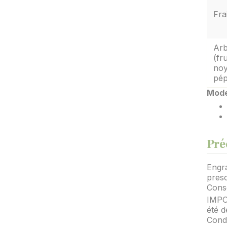
Fra
Arb
(fru
noy
pép
Mode
Pré
Engra
presc
Conse
IMPOR
été d
Condu