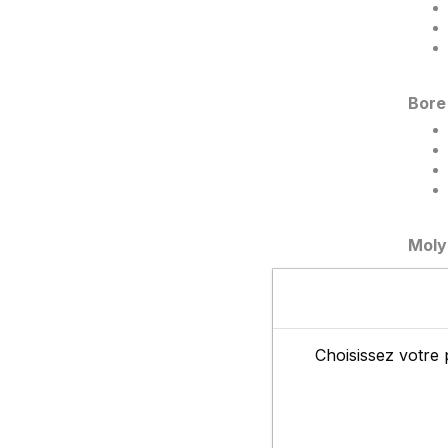
Bore 
Molyb
Choisissez votre 
Lim
Col