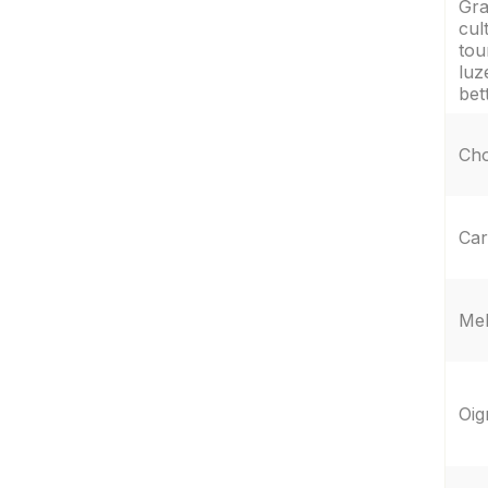
Gr
cul
tou
luz
bet
Ch
Car
Me
Oig