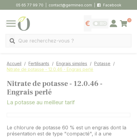
Panneau de gestion des cookies
05 65 77 99 70
contact@germineo.com
Facebook
0
Panier
BIO
Afficher les tarifs
Se connecter
MENU
Recherche
Accueil
Fertilisants
Engrais simples
Potasse
Nitrate de potasse - 12.0.46 - Engrais perlé
Nitrate de potasse - 12.0.46 -
Engrais perlé
La potasse au meilleur tarif
Le chlorure de potasse 60 % est un engrais dont la
présentation est de type "compacté", il a une