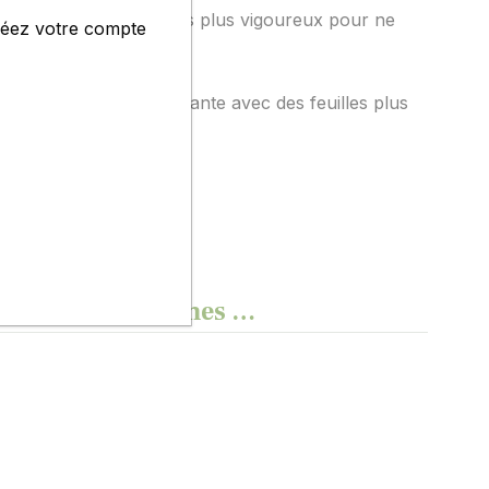
s petits et conservez les plus vigoureux pour ne
créez votre compte
e production plus importante avec des feuilles plus
 de qualités, normes …