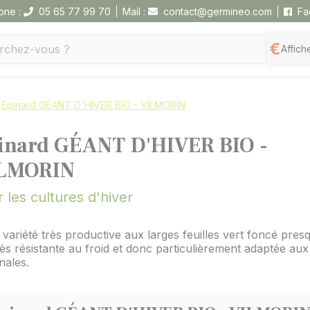
one :
05 65 77 99 70
Mail :
contact@germineo.com
Fa
Affiche
Épinard GÉANT D'HIVER BIO - VILMORIN
inard GÉANT D'HIVER BIO -
LMORIN
 les cultures d'hiver
 variété très productive aux larges feuilles vert foncé presq
rès résistante au froid et donc particulièrement adaptée aux
nales.