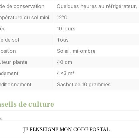
e de conservation
Quelques heures au réfrigérateur, 
pérature du sol mini
12°C
ée
10 jours
e de sol
Tous
osition
Soleil, mi-ombre
teur plante
40 cm
ndement
4x3 m*
ditionnement
Sachet de 10 grammes
seils de culture
s
 d'août à octobre, en situation ensoleillée, en lignes dista
JE RENSEIGNE MON CODE POSTAL
ircissage