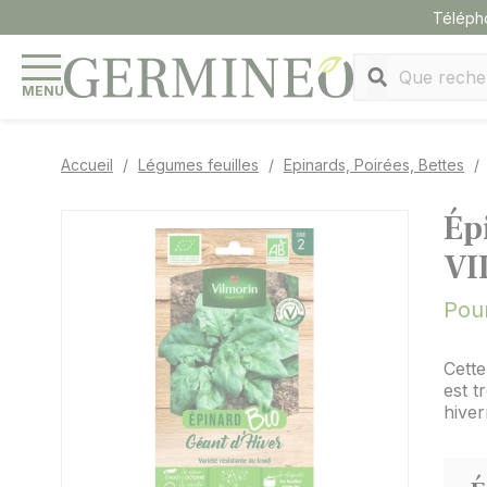
Panneau de gestion des cookies
Téléph
MENU
Accueil
Légumes feuilles
Epinards, Poirées, Bettes
Ép
VI
Pour
Cette
est t
hiver