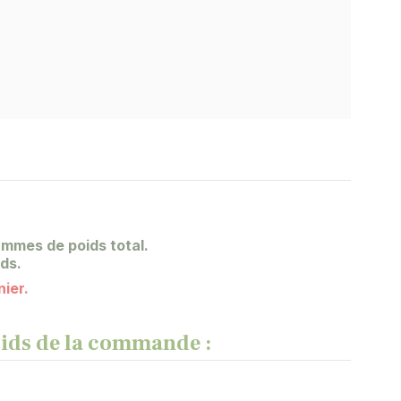
N
mmes de poids total.
ids.
nier.
poids de la commande :