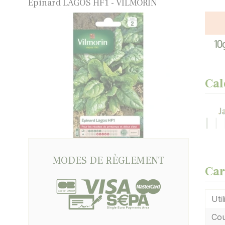
Épinard LAGOS HF1 - VILMORIN
Cal
MODES DE RÈGLEMENT
Car
Util
Cou