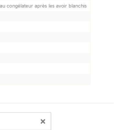
au congélateur après les avoir blanchis
×
ntes de 30 cm.