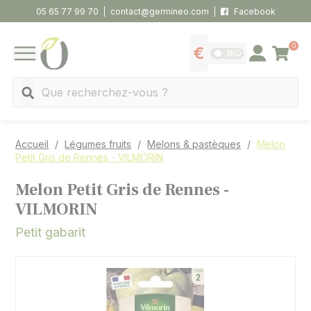
Panneau de gestion des cookies
05 65 77 99 70
contact@germineo.com
Facebook
0
Panier
BIO
Afficher les tarifs
Se connecter
MENU
Recherche
Accueil
Légumes fruits
Melons & pastèques
Melon
Petit Gris de Rennes - VILMORIN
Melon Petit Gris de Rennes -
VILMORIN
Petit gabarit