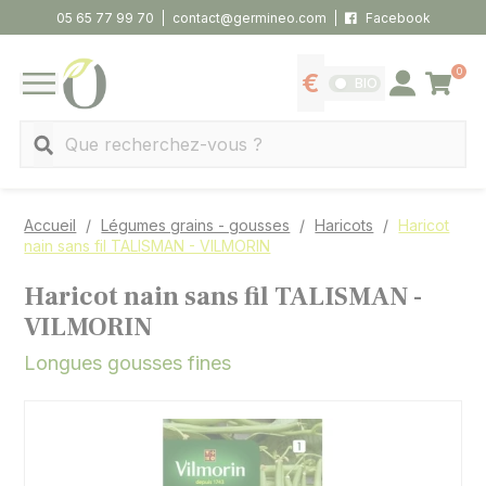
Panneau de gestion des cookies
05 65 77 99 70
contact@germineo.com
Facebook
0
Panier
BIO
Afficher les tarifs
Se connecter
MENU
Recherche
Accueil
Légumes grains - gousses
Haricots
Haricot
nain sans fil TALISMAN - VILMORIN
Haricot nain sans fil TALISMAN -
VILMORIN
Longues gousses fines