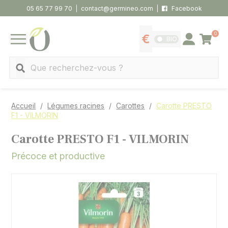
Panneau de gestion des cookies
05 65 77 99 70
contact@germineo.com
Facebook
0
Panier
BIO
Afficher les tarifs
Se connecter
MENU
Recherche
Accueil
Légumes racines
Carottes
Carotte PRESTO
F1 - VILMORIN
Carotte PRESTO F1 - VILMORIN
Précoce et productive