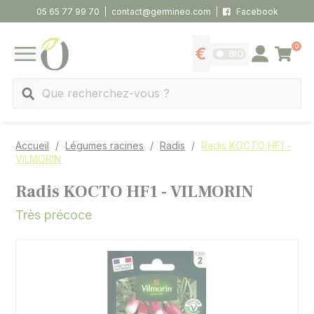
Panneau de gestion des cookies
05 65 77 99 70
contact@germineo.com
Facebook
0
Panier
BIO
Afficher les tarifs
Se connecter
MENU
Recherche
Accueil
Légumes racines
Radis
Radis KOCTO HF1 -
VILMORIN
Radis KOCTO HF1 - VILMORIN
Très précoce