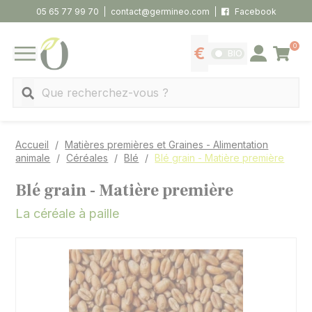
Panneau de gestion des cookies
05 65 77 99 70
contact@germineo.com
Facebook
0
Panier
BIO
Afficher les tarifs
Se connecter
MENU
Recherche
Accueil
Matières premières et Graines - Alimentation
animale
Céréales
Blé
Blé grain - Matière première
Blé grain - Matière première
La céréale à paille