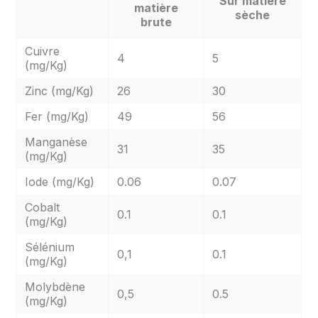
Sur matière
matière
sèche
brute
Cuivre
4
5
(mg/Kg)
Zinc (mg/Kg)
26
30
Fer (mg/Kg)
49
56
Manganèse
31
35
(mg/Kg)
Iode (mg/Kg)
0.06
0.07
Cobalt
0.1
0.1
(mg/Kg)
Sélénium
0,1
0.1
(mg/Kg)
Molybdène
0,5
0.5
(mg/Kg)