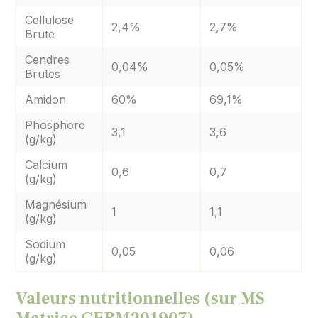
Cellulose
2,4%
2,7%
Brute
Cendres
0,04%
0,05%
Brutes
Amidon
60%
69,1%
Phosphore
3,1
3,6
(g/kg)
Calcium
0,6
0,7
(g/kg)
Magnésium
1
1,1
(g/kg)
Sodium
0,05
0,06
(g/kg)
Valeurs nutritionnelles (sur MS