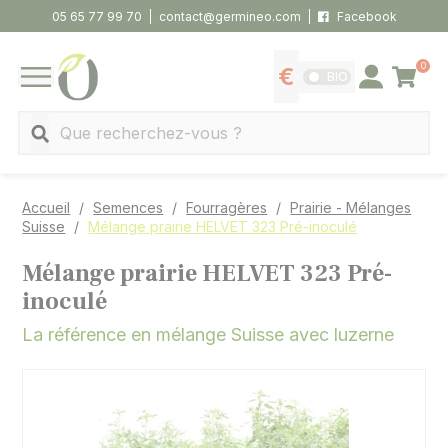
Panneau de gestion des cookies
05 65 77 99 70
contact@germineo.com
Facebook
0
Panier
BIO
Afficher les tarifs
Se connecter
MENU
Recherche
Accueil
Semences
Fourragères
Prairie - Mélanges
Suisse
Mélange prairie HELVET 323 Pré-inoculé
Mélange prairie HELVET 323 Pré-
inoculé
La référence en mélange Suisse avec luzerne