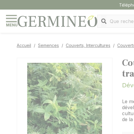
Panneau de gestion des cookies
Téléph
MENU
Accueil
Semences
Couverts, Intercultures
Couverts
Co
tra
Dév
Le mé
dével
cultu
de la 