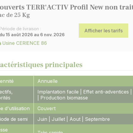
ouverts TERR'ACTIV Profil New non trai
ac de 25 Kg
Période de livraison :
Afficher les tarifs
du 15 août 2026 au 6 nov. 2026
Usine CERIENCE 86
actéristiques principales
ennité
Annuelle
ectifs,
Implantation facile | Effet anti-adventices 
orités
| Production biomasse
e d'utilisation
Couvert
iode de semi
Juin | Juillet | Aout | Septembre
esse
Très rapide