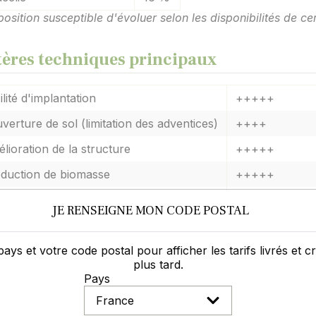
sition susceptible d'évoluer selon les disponibilités de cer
tères techniques principaux
ilité d'implantation
+++++
verture de sol (limitation des adventices)
++++
lioration de la structure
+++++
duction de biomasse
+++++
titution pour la culture suivante
++++
JE RENSEIGNE MON CODE POSTAL
ture parasitaire
+++
pays et votre code postal pour afficher les tarifs livrés et 
ilité de destruction (gel ou mécanique)
+++++
plus tard.
orisation possible alimentation animale
++
Pays
truction par le gel à partir de
-10°C environ