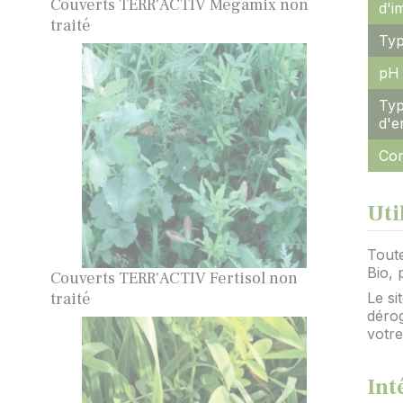
Couverts TERR'ACTIV Mégamix non
d'i
traité
Typ
pH 
Ty
d'e
Con
Uti
Toute
Bio, 
Couverts TERR'ACTIV Fertisol non
traité
Le si
dérog
votr
Int