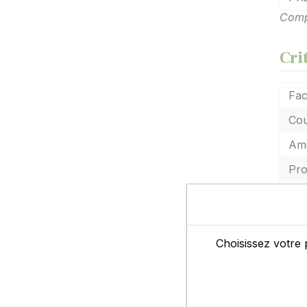
Compo
Cri
Fac
Cou
Amé
Pro
Res
Rup
Choisissez votre 
Fac
Val
Des