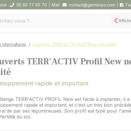
one :
05 65 77 99 70
Mail :
contact@germineo.com
Fa
Affiche
 intercultures
Couverts TERR'ACTIV Profil New non traité
uverts TERR'ACTIV Profil New n
ité
eloppement rapide et important
lange TERR'ACTIV PROFIL New est facile à implanter, il a
oppement rapide et important, et c'est un très bon précéd
ral de par ses légumineuses. Son profil est typé pour l'amé
fertilité du sol.