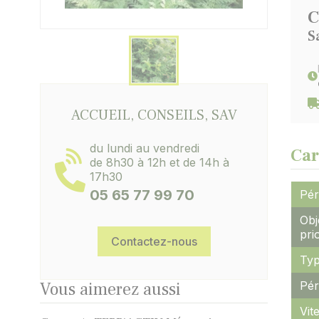
C
S
ACCUEIL, CONSEILS, SAV
du lundi au vendredi
Car
de 8h30 à 12h et de 14h à
17h30
05 65 77 99 70
Pér
Obj
pri
Contactez-nous
Typ
Vous aimerez aussi
Pér
Vit