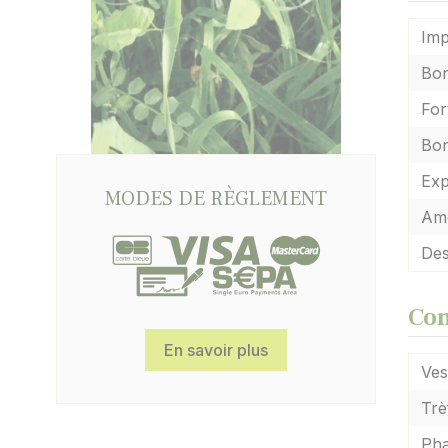
Imp
Bon
For
Bon
Exp
MODES DE RÈGLEMENT
Amé
Des
Com
En savoir plus
Ves
Trè
Pha