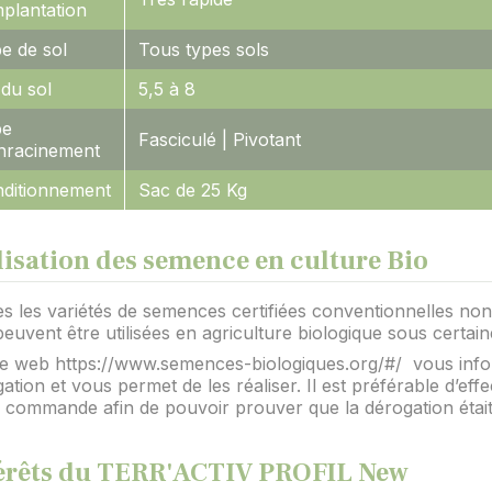
mplantation
e de sol
Tous types sols
du sol
5,5 à 8
pe
Fasciculé | Pivotant
nracinement
ditionnement
Sac de 25 Kg
lisation des semence en culture Bio
s les variétés de semences certifiées conventionnelles non t
peuvent être utilisées en agriculture biologique sous certai
te web https://www.semences-biologiques.org/#/ vous info
ation et vous permet de les réaliser. Il est préférable d’e
e commande afin de pouvoir prouver que la dérogation éta
érêts du TERR'ACTIV PROFIL New