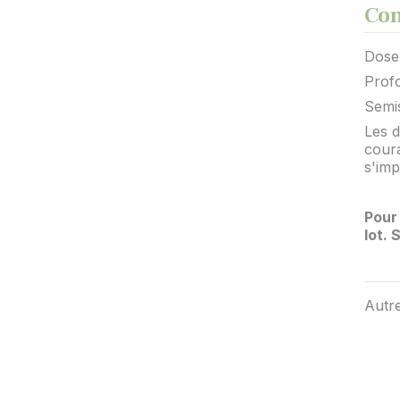
Con
Dose 
Profo
Semis
Les d
coura
s'imp
Pour 
lot.
Autr