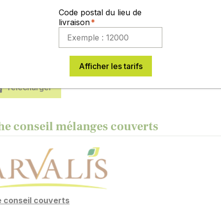
ductivité
Très bonne
Code postal du lieu de
veau de note est étalonné de 1 (faible) à 5 (excellent).
livraison
he technique fournisseur
Afficher les tarifs
Télécharger
he conseil mélanges couverts
e conseil couverts