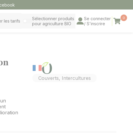
cebook
0
Sélectionner produits
Se connecter
Panier
r les tarifs
pour agriculture BIO
/ S'inscrire
on
Couverts, Intercultures
 un
ent
lioration