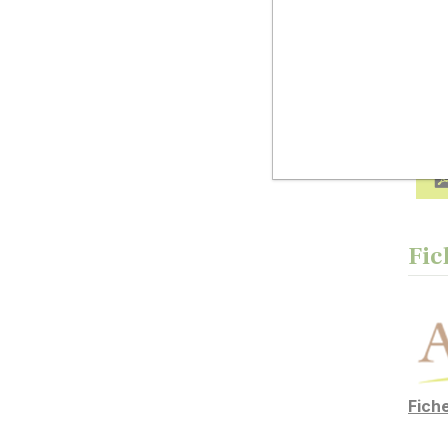
Pro
Le ni
Fic
Fic
Fich