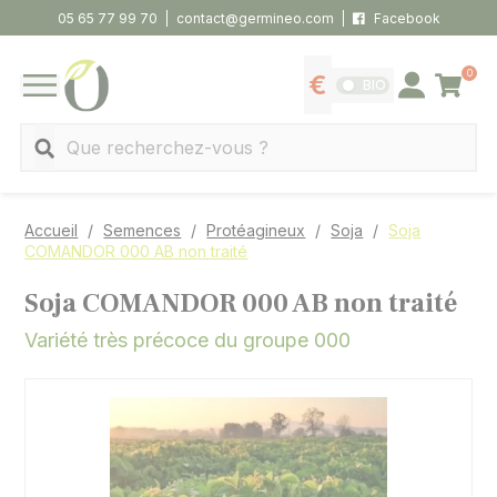
Panneau de gestion des cookies
05 65 77 99 70
contact@germineo.com
Facebook
0
Panier
BIO
Afficher les tarifs
Se connecter
MENU
Recherche
Accueil
Semences
Protéagineux
Soja
Soja
COMANDOR 000 AB non traité
Soja COMANDOR 000 AB non traité
Variété très précoce du groupe 000