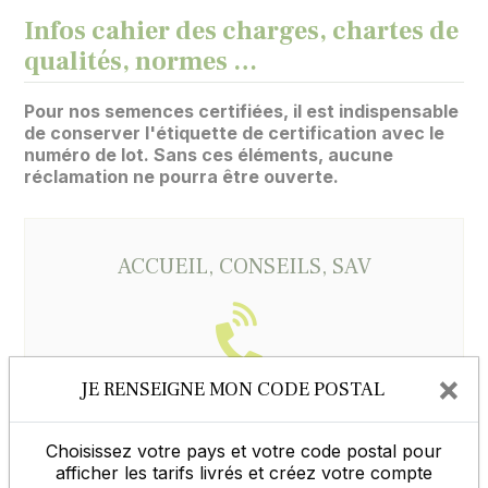
Infos cahier des charges, chartes de
qualités, normes …
Pour nos semences certifiées, il est indispensable
de conserver l'étiquette de certification avec le
numéro de lot. Sans ces éléments, aucune
réclamation ne pourra être ouverte.
ACCUEIL, CONSEILS, SAV
×
du lundi au vendredi
JE RENSEIGNE MON CODE POSTAL
de 8h30 à 12h et de 14h à 17h30
05 65 77 99 70
Choisissez votre pays et votre code postal pour
afficher les tarifs livrés et créez votre compte