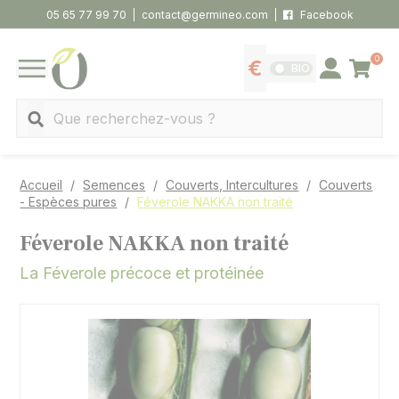
Panneau de gestion des cookies
05 65 77 99 70
contact@germineo.com
Facebook
0
Panier
BIO
Afficher les tarifs
Se connecter
MENU
Recherche
Accueil
Semences
Couverts, Intercultures
Couverts
- Espèces pures
Féverole NAKKA non traité
Féverole NAKKA non traité
La Féverole précoce et protéinée