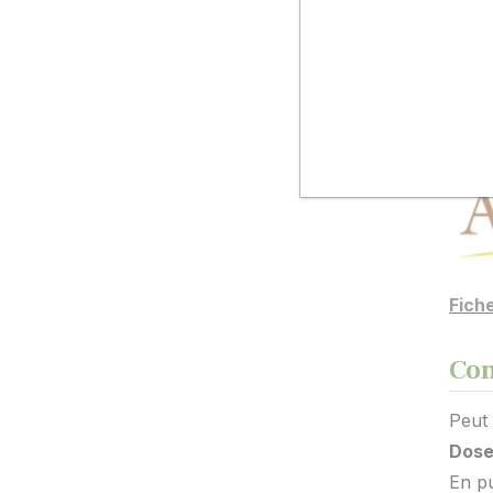
Sen
Si 
Fic
Fich
Con
Peut
Dose
En pu