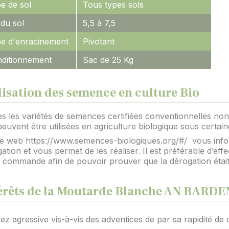
e de sol
Tous types sols
du sol
5,5 à 7,5
e d'enracinement
Pivotant
ditionnement
Sac de 25 Kg
lisation des semence en culture Bio
s les variétés de semences certifiées conventionnelles non t
peuvent être utilisées en agriculture biologique sous certai
te web https://www.semences-biologiques.org/#/ vous info
ation et vous permet de les réaliser. Il est préférable d’e
e commande afin de pouvoir prouver que la dérogation éta
érêts de la Moutarde Blanche AN BARD
ez agressive vis-à-vis des adventices de par sa rapidité d