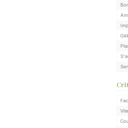
Bon
Amé
Imp
Gél
Pla
S'a
Sem
Cri
Fac
Vit
Cou