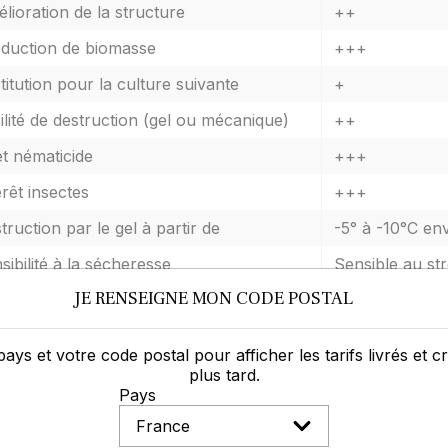
lioration de la structure
++
duction de biomasse
+++
titution pour la culture suivante
+
ilité de destruction (gel ou mécanique)
++
et nématicide
+++
érêt insectes
+++
truction par le gel à partir de
-5° à -10°C en
sibilité à la sécheresse
Sensible au st
JE RENSEIGNE MON CODE POSTAL
G moyen
7 grammes
pays et votre code postal pour afficher les tarifs livrés et 
ites de la Moutarde Blanche AN BARDE
plus tard.
Pays
sible au stress hydrique et fortes chaleurs, dans le cas d