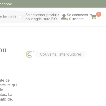
cebook
0
Sélectionner produits
Se connecter
Panier
r les tarifs
pour agriculture BIO
/ S'inscrire
on
Couverts, Intercultures
nte de
atouts qui
le
ates. La
ticide,