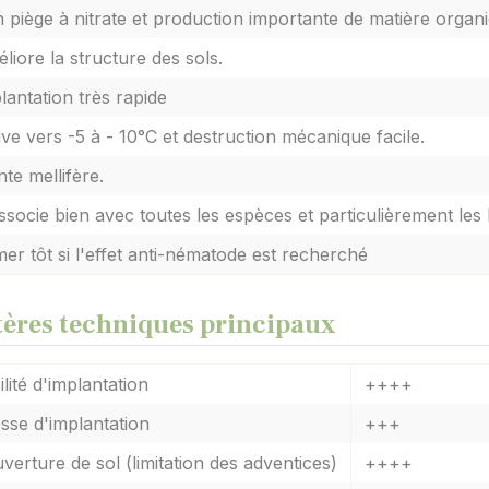
 piège à nitrate et production importante de matière organ
liore la structure des sols.
lantation très rapide
ive vers -5 à - 10°C et destruction mécanique facile.
nte mellifère.
ssocie bien avec toutes les espèces et particulièrement les
er tôt si l'effet anti-nématode est recherché
tères techniques principaux
ilité d'implantation
++++
esse d'implantation
+++
verture de sol (limitation des adventices)
++++