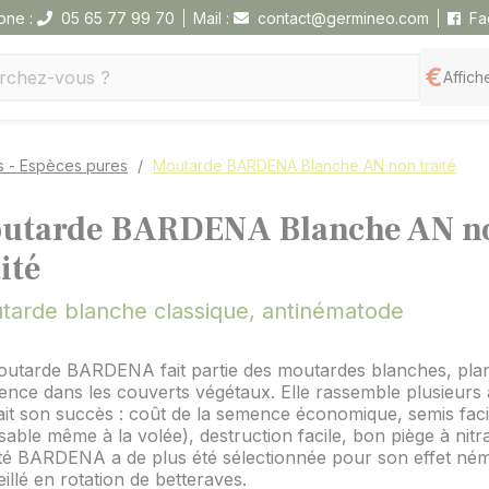
one :
05 65 77 99 70
Mail :
contact@germineo.com
Fa
Affiche
s - Espèces pures
Moutarde BARDENA Blanche AN non traité
utarde BARDENA Blanche AN n
ité
tarde blanche classique, antinématode
outarde BARDENA fait partie des moutardes blanches, pla
ence dans les couverts végétaux. Elle rassemble plusieurs 
ait son succès : coût de la semence économique, semis faci
isable même à la volée), destruction facile, bon piège à nitr
té BARDENA a de plus été sélectionnée pour son effet néma
illé en rotation de betteraves.