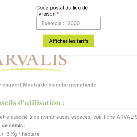
sible aux sols compactés et au manque de disponibilité de 
Code postal du lieu de
très développée, broyage nécessaire avant labour
livraison
he conseil couvert Moutarde blanche né
Afficher les tarifs
e couvert Moutarde blanche
nématicide
seils d'utilisation :
 être associé à de nombreuses espèces, voir fiche ARVALI
 de semis :
r, 8 Kg / hectare