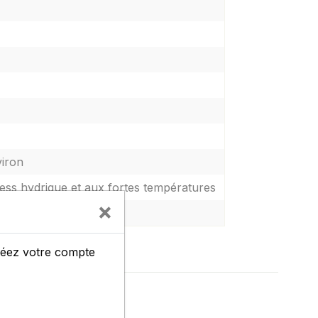
viron
ress hydrique et aux fortes températures
×
créez votre compte
NA
es semis precoces