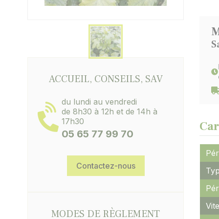
M
S
ACCUEIL, CONSEILS, SAV
du lundi au vendredi
de 8h30 à 12h et de 14h à
17h30
Car
05 65 77 99 70
Pér
Contactez-nous
Typ
Pér
Vit
MODES DE RÈGLEMENT