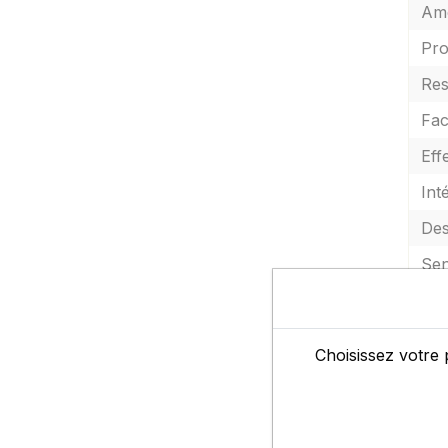
Amé
Pro
Res
Fac
Eff
Int
Des
Sen
PM
Choisissez votre 
Lim
Sen