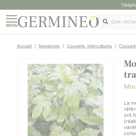
Panneau de gestion des cookies
Téléph
MENU
Accueil
Semences
Couverts, Intercultures
Couvert
Mo
tra
Mou
La m
référ
ont f
(réal
varié
conse