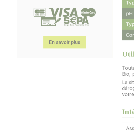
Typ
pH 
Typ
Con
En savoir plus
Uti
Toute
Bio, 
Le si
dérog
votr
Int
Ass