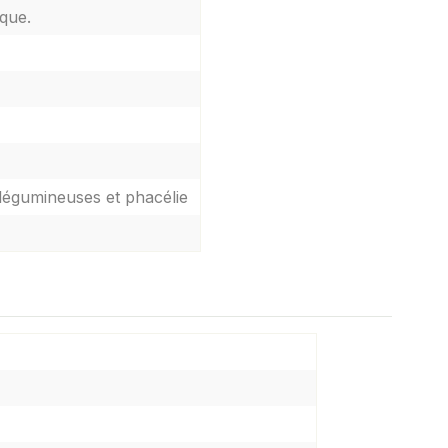
ique.
 légumineuses et phacélie