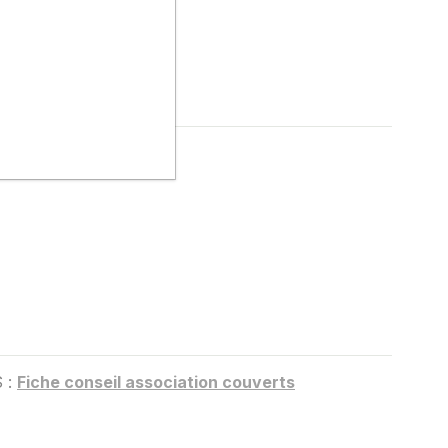
l'azote
maticide
S :
Fiche conseil association couverts