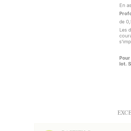
En as
Prof
de 0
Les d
coura
s'imp
Pour 
lot.
EXCE