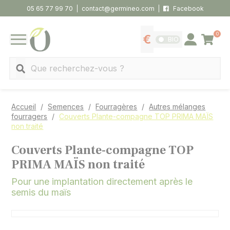
Panneau de gestion des cookies
05 65 77 99 70
contact@germineo.com
Facebook
0
Panier
BIO
Afficher les tarifs
Se connecter
MENU
Recherche
Accueil
Semences
Fourragères
Autres mélanges
fourragers
Couverts Plante-compagne TOP PRIMA MAÏS
non traité
Couverts Plante-compagne TOP
PRIMA MAÏS non traité
Pour une implantation directement après le
semis du maïs