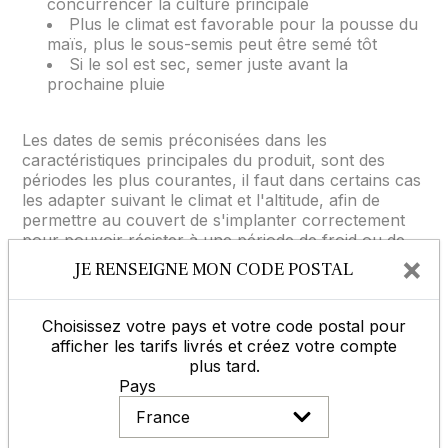
concurrencer la culture principale
Plus le climat est favorable pour la pousse du
maïs, plus le sous-semis peut être semé tôt
Si le sol est sec, semer juste avant la
prochaine pluie
Les dates de semis préconisées dans les
caractéristiques principales du produit, sont des
périodes les plus courantes, il faut dans certains cas
les adapter suivant le climat et l'altitude, afin de
permettre au couvert de s'implanter correctement
pour pouvoir résister à une période de froid ou de
×
sec.
JE RENSEIGNE MON CODE POSTAL
Pour nos semences certifiées, il est indispensable
de conserver l'étiquette de certification avec le
Choisissez votre pays et votre code postal pour
numéro de lot. Sans ces éléments, aucune
afficher les tarifs livrés et créez votre compte
réclamation ne pourra être ouverte.
plus tard.
Pays
Autre nom commercial :
MAÏS - TOP PRIMA