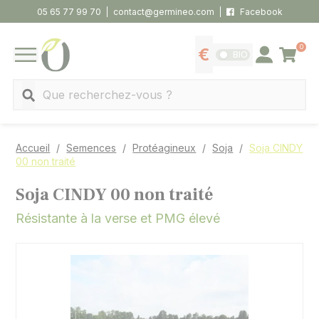
Panneau de gestion des cookies
05 65 77 99 70
contact@germineo.com
Facebook
0
Panier
BIO
Afficher les tarifs
Se connecter
MENU
Recherche
Accueil
Semences
Protéagineux
Soja
Soja CINDY
00 non traité
Soja CINDY 00 non traité
Résistante à la verse et PMG élevé