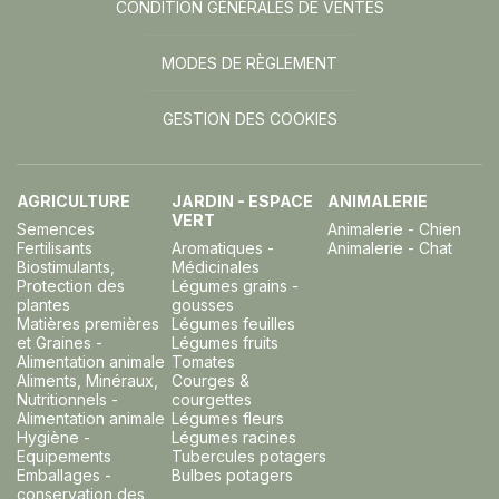
CONDITION GÉNÉRALES DE VENTES
MODES DE RÈGLEMENT
GESTION DES COOKIES
AGRICULTURE
JARDIN - ESPACE
ANIMALERIE
VERT
Semences
Animalerie - Chien
Fertilisants
Aromatiques -
Animalerie - Chat
Biostimulants,
Médicinales
Protection des
Légumes grains -
plantes
gousses
Matières premières
Légumes feuilles
et Graines -
Légumes fruits
Alimentation animale
Tomates
Aliments, Minéraux,
Courges &
Nutritionnels -
courgettes
Alimentation animale
Légumes fleurs
Hygiène -
Légumes racines
Equipements
Tubercules potagers
Emballages -
Bulbes potagers
conservation des