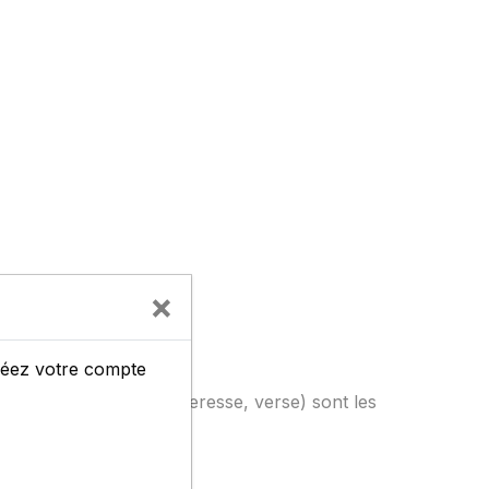
×
créez votre compte
 (gelées tardives, sécheresse, verse) sont les
ble) à 9 (résistante).