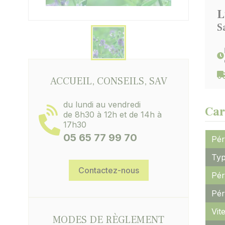
L
S
ACCUEIL, CONSEILS, SAV
du lundi au vendredi
Car
de 8h30 à 12h et de 14h à
17h30
05 65 77 99 70
Pér
Typ
Contactez-nous
Pér
Pér
Vit
MODES DE RÈGLEMENT