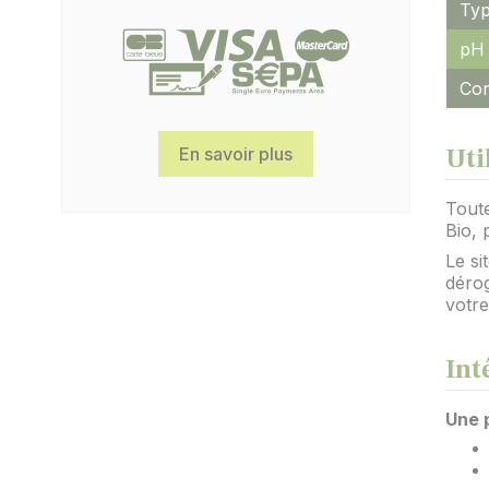
Typ
pH 
Con
Uti
En savoir plus
Toute
Bio, 
Le s
dérog
votr
Int
Une 