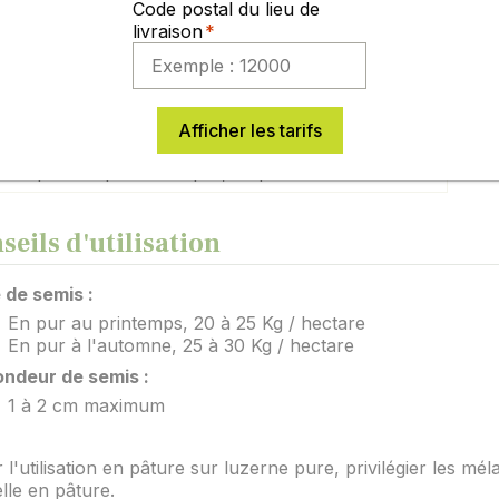
Code postal du lieu de
ites du produit
livraison
sible aux sols compacts, qui gardent l'eau.
Afficher les tarifs
oin de sols avec pH supérieurs à 6,2.
 adapté à la pâture en pur, risque de météorisation.
seils d'utilisation
 de semis :
En pur au printemps, 20 à 25 Kg / hectare
En pur à l'automne, 25 à 30 Kg / hectare
ondeur de semis :
1 à 2 cm maximum
r l'utilisation en pâture sur luzerne pure, privilégier les m
elle en pâture.