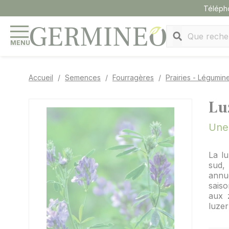
Panneau de gestion des cookies
Téléph
MENU
Accueil
Semences
Fourragères
Prairies - Légumin
Lu
Une
La l
sud,
annu
saiso
aux 
luze