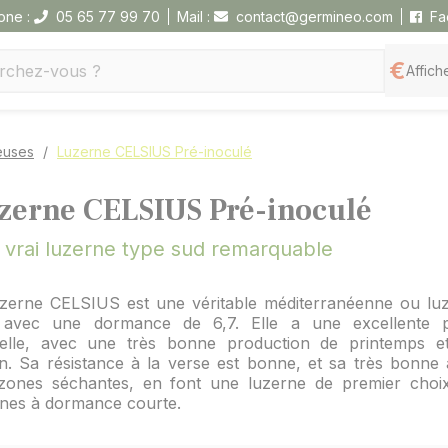
one :
05 65 77 99 70
Mail :
contact@germineo.com
Fa
Affiche
euses
Luzerne CELSIUS Pré-inoculé
zerne CELSIUS Pré-inoculé
 vrai luzerne type sud remarquable
uzerne CELSIUS est une véritable méditerranéenne ou lu
 avec une dormance de 6,7. Elle a une excellente p
elle, avec une très bonne production de printemps et
n. Sa résistance à la verse est bonne, et sa très bonne 
zones séchantes, en font une luzerne de premier choi
rnes à dormance courte.