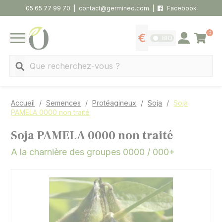
Panneau de gestion des cookies
05 65 77 99 70
contact@germineo.com
Facebook
0
Panier
BIO
Afficher les tarifs
Se connecter
MENU
Recherche
Accueil
Semences
Protéagineux
Soja
Soja
PAMELA 0000 non traité
Soja PAMELA 0000 non traité
A la charnière des groupes 0000 / 000+