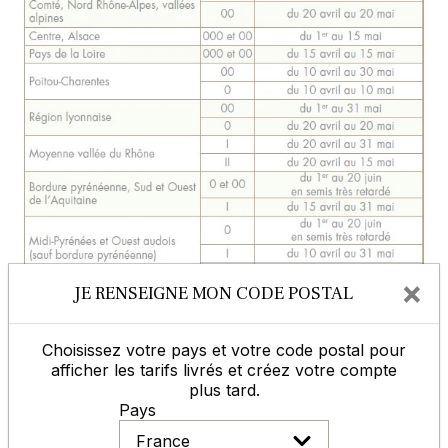
×
JE RENSEIGNE MON CODE POSTAL
Choisissez votre pays et votre code postal pour
Infos cahier des charges, chartes de
afficher les tarifs livrés et créez votre compte
qualités, normes …
plus tard.
Pays
Pour nos semences certifiées, il est indispensable