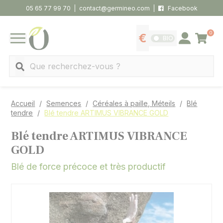
Panneau de gestion des cookies
05 65 77 99 70
contact@germineo.com
Facebook
0
Panier
BIO
Afficher les tarifs
Se connecter
MENU
Recherche
Accueil
Semences
Céréales à paille, Méteils
Blé
tendre
Blé tendre ARTIMUS VIBRANCE GOLD
Blé tendre ARTIMUS VIBRANCE
GOLD
Blé de force précoce et très productif